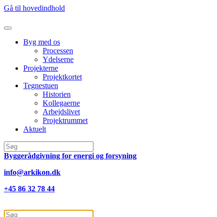
Gå til hovedindhold
Byg med os
Processen
Ydelserne
Projekterne
Projektkortet
Tegnestuen
Historien
Kollegaerne
Arbejdslivet
Projektrummet
Aktuelt
Byggerådgivning for energi og forsyning
info@arkikon.dk
+45 86 32 78 44