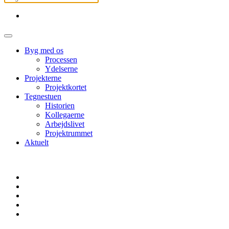
Byg med os
Processen
Ydelserne
Projekterne
Projektkortet
Tegnestuen
Historien
Kollegaerne
Arbejdslivet
Projektrummet
Aktuelt