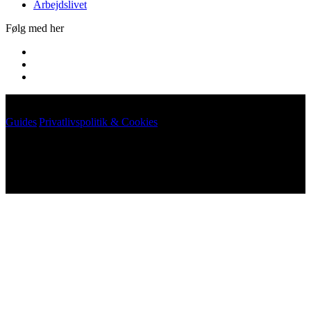
Arbejdslivet
Følg med her
Guides
|
Privatlivspolitik & Cookies
©
2026
Arkikon. All rights reserved.
©
2026
Arkikon. All rights reserved.