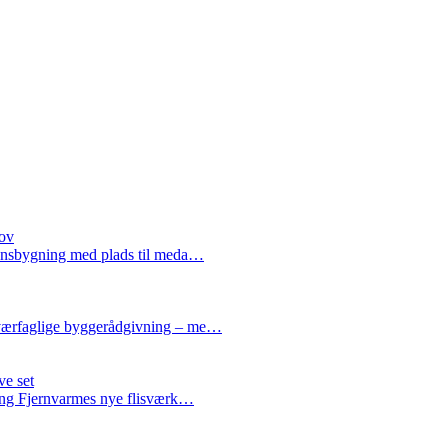
hov
tionsbygning med plads til meda…
 tværfaglige byggerådgivning – me…
ve set
bing Fjernvarmes nye flisværk…