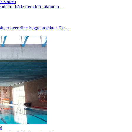
a starten
rende for både fremdrift, økonom…
skyer over dine byggeprojekter. De…
al