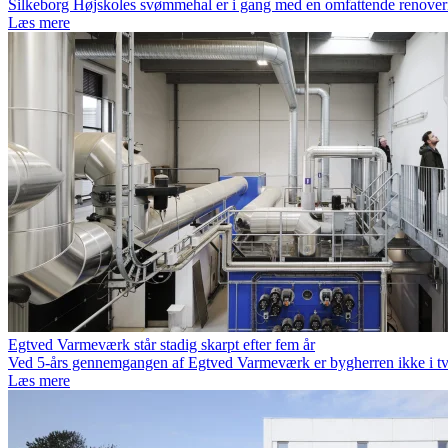
Silkeborg Højskoles svømmehal er i gang med en omfattende renover
Læs mere
Egtved Varmeværk står stadig skarpt efter fem år
Ved 5-års gennemgangen af Egtved Varmeværk er bygherren ikke i tv
Læs mere