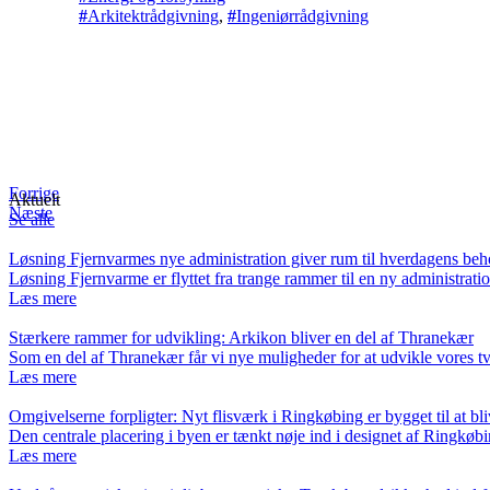
Arkitektrådgivning
,
Ingeniørrådgivning
Forrige
Aktuelt
Næste
Se alle
Løsning Fjernvarmes nye administration giver rum til hverdagens be
Løsning Fjernvarme er flyttet fra trange rammer til en ny administra
Læs mere
Stærkere rammer for udvikling: Arkikon bliver en del af Thranekær
Som en del af Thranekær får vi nye muligheder for at udvikle vores
Læs mere
Omgivelserne forpligter: Nyt flisværk i Ringkøbing er bygget til at bli
Den centrale placering i byen er tænkt nøje ind i designet af Ringkø
Læs mere