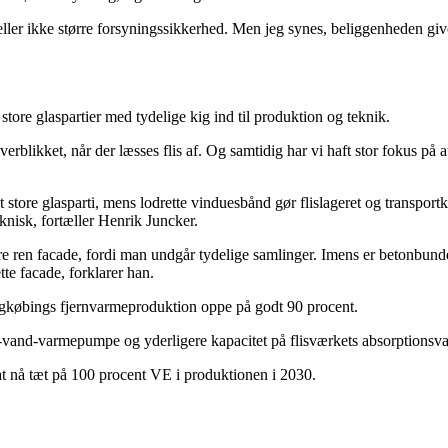
eller ikke større forsyningssikkerhed. Men jeg synes, beliggenheden give
tore glaspartier med tydelige kig ind til produktion og teknik.
rblikket, når der læsses flis af. Og samtidig har vi haft stor fokus på 
 store glasparti, mens lodrette vinduesbånd gør flislageret og transport
nisk, fortæller Henrik Juncker.
 ren facade, fordi man undgår tydelige samlinger. Imens er betonbund
te facade, forklarer han.
ngkøbings fjernvarmeproduktion oppe på godt 90 procent.
luft-vand-varmepumpe og yderligere kapacitet på flisværkets absorption
 nå tæt på 100 procent VE i produktionen i 2030.