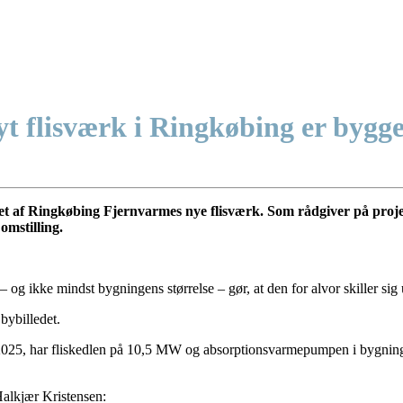
 flisværk i Ringkøbing er bygget 
net af Ringkøbing Fjernvarmes nye flisværk. Som rådgiver på proje
omstilling.
 og ikke mindst bygningens størrelse – gør, at den for alvor skiller sig
bybilledet.
2025, har fliskedlen på 10,5 MW og absorptionsvarmepumpen i bygningen 
Halkjær Kristensen: