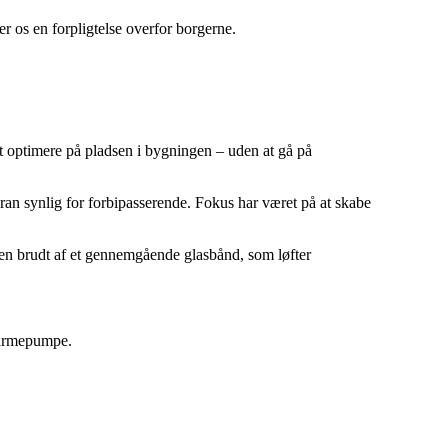
r os en forpligtelse overfor borgerne.
at optimere på pladsen i bygningen – uden at gå på
kran synlig for forbipasserende. Fokus har været på at skabe
en brudt af et gennemgående glasbånd, som løfter
svarmepumpe.