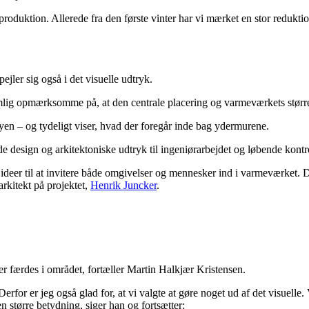
produktion. Allerede fra den første vinter har vi mærket en stor reduktio
ejler sig også i det visuelle udtryk.
mlig opmærksomme på, at den centrale placering og varmeværkets størrel
 byen – og tydeligt viser, hvad der foregår inde bag ydermurene.
e design og arkitektoniske udtryk til ingeniørarbejdet og løbende kontrol.
ideer til at invitere både omgivelser og mennesker ind i varmeværket. D
 arkitekt på projektet,
Henrik Juncker
.
der færdes i området, fortæller Martin Halkjær Kristensen.
rfor er jeg også glad for, at vi valgte at gøre noget ud af det visuelle
en større betydning, siger han og fortsætter: