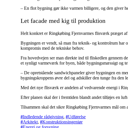
– En flot bygning gør ikke varmen billigere, og den giver h
Let facade med kig til produktion
Helt konkret er Ringkøbing Fjernvarmes flisværk præget af s
Bygningen er vendt, så man fra teknik- og kontrolrum har ove
kompromis med de tekniske behov.
Fra hovedvejen ser man direkte ind til fliskedlen gennem det
et synligt varmeværk for byen, både bygningsmæssigt og tek
– De opretstående sandwichpaneler giver bygningen en mere
bygningskroppens øvre del og adskiller den tunge fra den let
Med det nye flisværk er andelen af vedvarende energi i Ri
Efter planen skal der i fremtiden blandt andet tilføjes en 
Tilsammen skal det sikre Ringkøbing Fjernvarmes mål om at
Indledende rådgivning
,
Udførelse
Arkitekt
,
Konstruktionsingeniør
Energi og forsyning