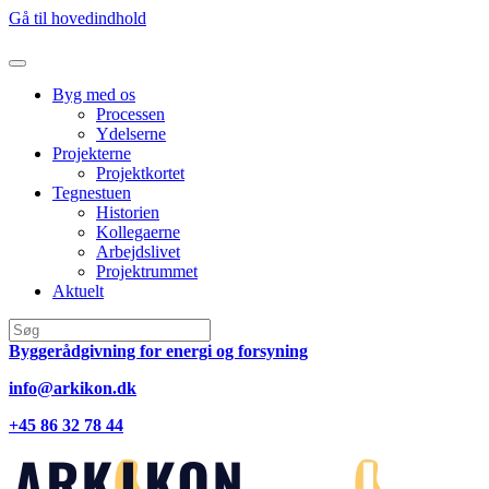
Gå til hovedindhold
Byg med os
Processen
Ydelserne
Projekterne
Projektkortet
Tegnestuen
Historien
Kollegaerne
Arbejdslivet
Projektrummet
Aktuelt
Byggerådgivning for energi og forsyning
info@arkikon.dk
+45 86 32 78 44