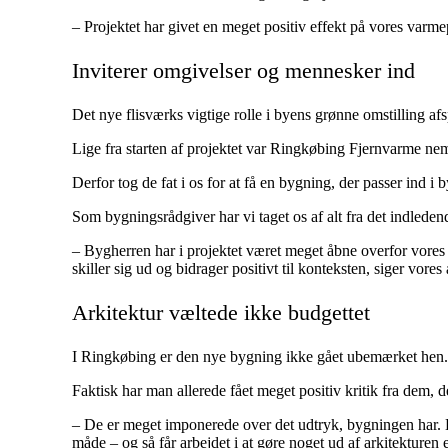
– Projektet har givet en meget positiv effekt på vores varme
Inviterer omgivelser og mennesker ind
Det nye flisværks vigtige rolle i byens grønne omstilling afsp
Lige fra starten af projektet var Ringkøbing Fjernvarme ne
Derfor tog de fat i os for at få en bygning, der passer ind i
Som bygningsrådgiver har vi taget os af alt fra det indledend
– Bygherren har i projektet været meget åbne overfor vores 
skiller sig ud og bidrager positivt til konteksten, siger vores
Arkitektur væltede ikke budgettet
I Ringkøbing er den nye bygning ikke gået ubemærket hen.
Faktisk har man allerede fået meget positiv kritik fra dem, 
– De er meget imponerede over det udtryk, bygningen har. De
måde – og så får arbejdet i at gøre noget ud af arkitekturen 