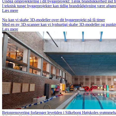
Undgå omprojektering i dit byggeprojekt: Tænk brandsikkerhed ind fr
I teknisk tunge byggeprojekter kan tidlig brandrådgivning være afgø
Læs mere
Nu kan vi skabe 3D-modeller over dit byggeprojekt på få timer
Med en ny 3D-scanner kan vi lynhurtigt skabe 3D-modeller og punkt
Læs mere
Betonrenovering forlænger levetiden i Silkeborg Højskoles svømmeh