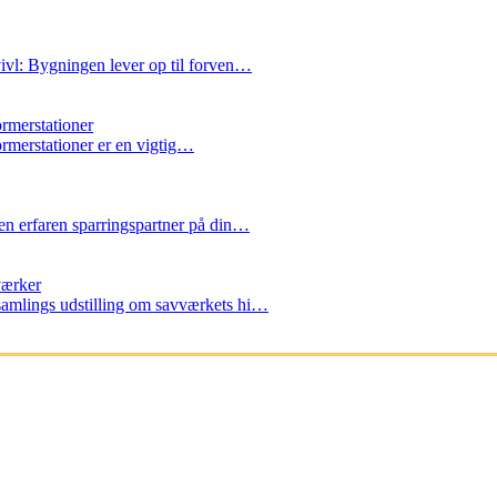
ivl: Bygningen lever op til forven…
ormerstationer
formerstationer er en vigtig…
n erfaren sparringspartner på din…
værker
amlings udstilling om savværkets hi…