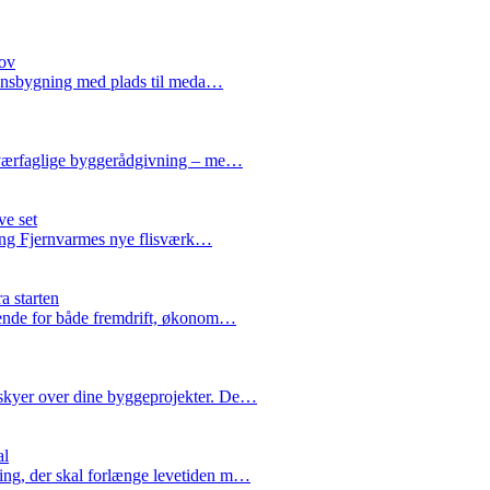
hov
tionsbygning med plads til meda…
 tværfaglige byggerådgivning – me…
ve set
bing Fjernvarmes nye flisværk…
a starten
rende for både fremdrift, økonom…
skyer over dine byggeprojekter. De…
al
ing, der skal forlænge levetiden m…