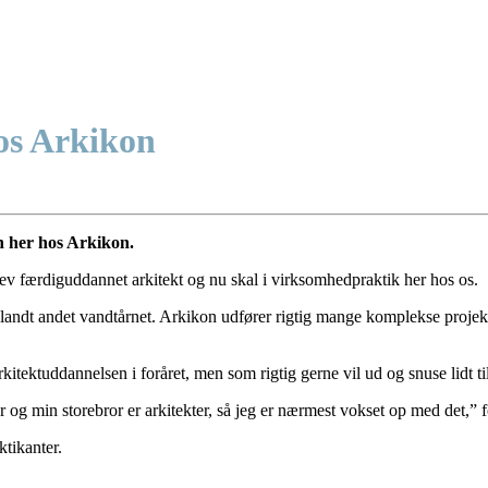
hos Arkikon
n her hos Arkikon.
blev færdiguddannet arkitekt og nu skal i virksomhedpraktik her hos os.
landt andet vandtårnet. Arkikon udfører rigtig mange komplekse projekte
itektuddannelsen i foråret, men som rigtig gerne vil ud og snuse lidt ti
ar og min storebror er arkitekter, så jeg er nærmest vokset op med det,” f
tikanter.