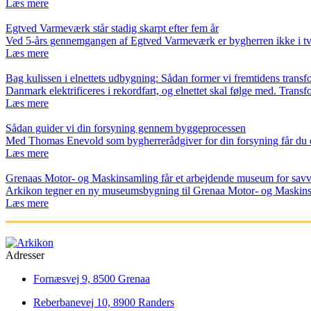
Læs mere
Egtved Varmeværk står stadig skarpt efter fem år
Ved 5-års gennemgangen af Egtved Varmeværk er bygherren ikke i tv
Læs mere
Bag kulissen i elnettets udbygning: Sådan former vi fremtidens transf
Danmark elektrificeres i rekordfart, og elnettet skal følge med. Trans
Læs mere
Sådan guider vi din forsyning gennem byggeprocessen
Med Thomas Enevold som bygherrerådgiver for din forsyning får du e
Læs mere
Grenaas Motor- og Maskinsamling får et arbejdende museum for sav
Arkikon tegner en ny museumsbygning til Grenaa Motor- og Maskins
Læs mere
Adresser
Fornæsvej 9, 8500 Grenaa
Reberbanevej 10, 8900 Randers