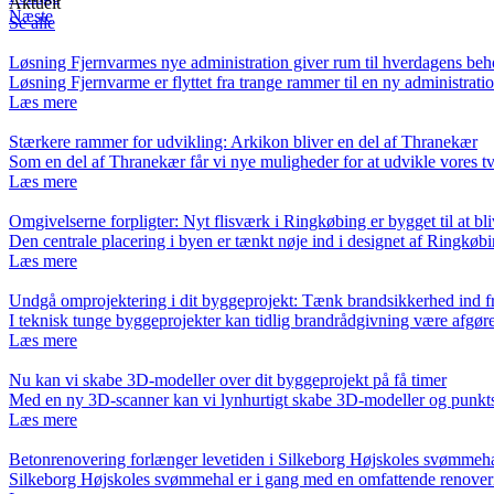
Aktuelt
Næste
Se alle
Løsning Fjernvarmes nye administration giver rum til hverdagens be
Løsning Fjernvarme er flyttet fra trange rammer til en ny administra
Læs mere
Stærkere rammer for udvikling: Arkikon bliver en del af Thranekær
Som en del af Thranekær får vi nye muligheder for at udvikle vores
Læs mere
Omgivelserne forpligter: Nyt flisværk i Ringkøbing er bygget til at bli
Den centrale placering i byen er tænkt nøje ind i designet af Ringkø
Læs mere
Undgå omprojektering i dit byggeprojekt: Tænk brandsikkerhed ind fr
I teknisk tunge byggeprojekter kan tidlig brandrådgivning være afgø
Læs mere
Nu kan vi skabe 3D-modeller over dit byggeprojekt på få timer
Med en ny 3D-scanner kan vi lynhurtigt skabe 3D-modeller og punkt
Læs mere
Betonrenovering forlænger levetiden i Silkeborg Højskoles svømmeh
Silkeborg Højskoles svømmehal er i gang med en omfattende renover