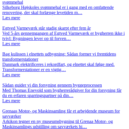
svømmehal
Silkeborg Højskoles svømmehal er i gang med en omfattende
renovering, der skal forlænge levetiden m…
Læs mere
Egtved Varmeværk står stadig skarpt efter fem år
Ved 5-års gennemgangen af Egtved Varmeværk er bygherren ikke i
tvivl: Bygningen lever op til forven…
Læs mere
Bag kulissen i elnettets udbygning: Sådan former vi fremtidens
transformerstationer
Danmark elektrificeres i rekordfart, og elnettet skal følge med.
Transformerstationer er en vigtig…
Læs mere
Sådan guider vi din forsyning gennem byggeprocessen
Med Thomas Enevold som bygherrerådgiver for din forsyning får
du en erfaren sparringspartner på din…
Læs mere
Grenaas Motor- og Maskinsamling får et arbejdende museum for
savværker
Arkikon tegner en ny museumsbygning til Grenaa Motor- og
Maskinsamlings udstilling om savværkets hi…