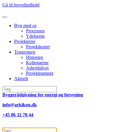
Gå til hovedindhold
Byg med os
Processen
Ydelserne
Projekterne
Projektkortet
Tegnestuen
Historien
Kollegaerne
Arbejdslivet
Projektrummet
Aktuelt
Byggerådgivning for energi og forsyning
info@arkikon.dk
+45 86 32 78 44