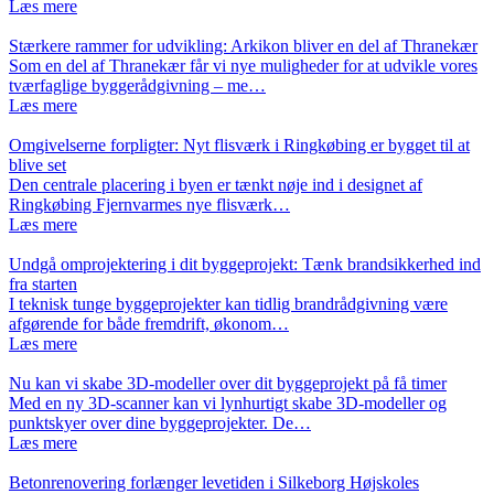
Læs mere
Stærkere rammer for udvikling: Arkikon bliver en del af Thranekær
Som en del af Thranekær får vi nye muligheder for at udvikle vores
tværfaglige byggerådgivning – me…
Læs mere
Omgivelserne forpligter: Nyt flisværk i Ringkøbing er bygget til at
blive set
Den centrale placering i byen er tænkt nøje ind i designet af
Ringkøbing Fjernvarmes nye flisværk…
Læs mere
Undgå omprojektering i dit byggeprojekt: Tænk brandsikkerhed ind
fra starten
I teknisk tunge byggeprojekter kan tidlig brandrådgivning være
afgørende for både fremdrift, økonom…
Læs mere
Nu kan vi skabe 3D-modeller over dit byggeprojekt på få timer
Med en ny 3D-scanner kan vi lynhurtigt skabe 3D-modeller og
punktskyer over dine byggeprojekter. De…
Læs mere
Betonrenovering forlænger levetiden i Silkeborg Højskoles