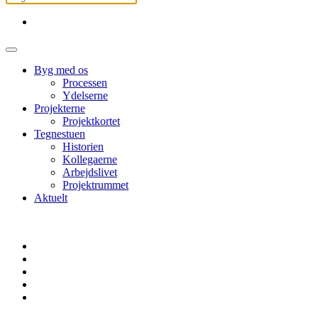
Byg med os
Processen
Ydelserne
Projekterne
Projektkortet
Tegnestuen
Historien
Kollegaerne
Arbejdslivet
Projektrummet
Aktuelt