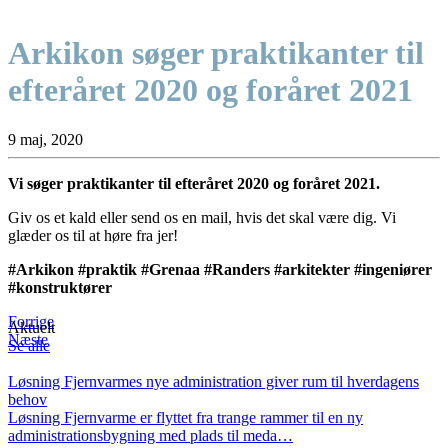
Arkikon søger praktikanter til
efteråret 2020 og foråret 2021
9 maj, 2020
Vi søger praktikanter til efteråret 2020 og foråret 2021.
Giv os et kald eller send os en mail, hvis det skal være dig. Vi
glæder os til at høre fra jer!
#Arkikon #praktik #Grenaa #Randers #arkitekter #ingeniører
#konstruktører
Forrige
Aktuelt
Næste
Se alle
Løsning Fjernvarmes nye administration giver rum til hverdagens
behov
Løsning Fjernvarme er flyttet fra trange rammer til en ny
administrationsbygning med plads til meda…