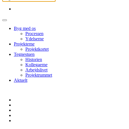
Byg med os
Processen
Ydelserne
Projekterne
Projektkortet
Tegnestuen
Historien
Kollegaerne
Arbejdslivet
Projektrummet
Aktuelt