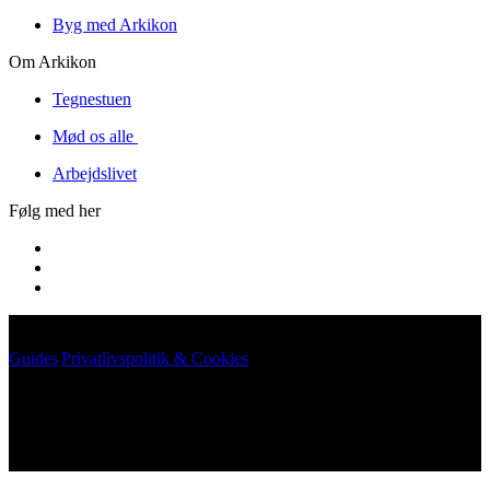
Byg med Arkikon
Om Arkikon
Tegnestuen
Mød os alle
Arbejdslivet
Følg med her
Guides
|
Privatlivspolitik & Cookies
©
2026
Arkikon. All rights reserved.
©
2026
Arkikon. All rights reserved.