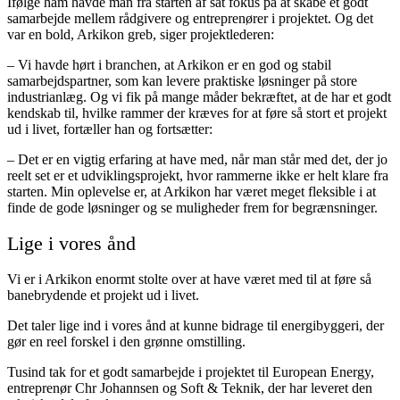
Ifølge ham havde man fra starten af sat fokus på at skabe et godt
samarbejde mellem rådgivere og entreprenører i projektet. Og det
var en bold, Arkikon greb, siger projektlederen:
– Vi havde hørt i branchen, at Arkikon er en god og stabil
samarbejdspartner, som kan levere praktiske løsninger på store
industrianlæg. Og vi fik på mange måder bekræftet, at de har et godt
kendskab til, hvilke rammer der kræves for at føre så stort et projekt
ud i livet, fortæller han og fortsætter:
– Det er en vigtig erfaring at have med, når man står med det, der jo
reelt set er et udviklingsprojekt, hvor rammerne ikke er helt klare fra
starten. Min oplevelse er, at Arkikon har været meget fleksible i at
finde de gode løsninger og se muligheder frem for begrænsninger.
Lige i vores ånd
Vi er i Arkikon enormt stolte over at have været med til at føre så
banebrydende et projekt ud i livet.
Det taler lige ind i vores ånd at kunne bidrage til energibyggeri, der
gør en reel forskel i den grønne omstilling.
Tusind tak for et godt samarbejde i projektet til European Energy,
entreprenør Chr Johannsen og Soft & Teknik, der har leveret den