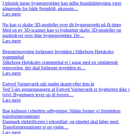
I teknisk tunge byggeprojekter kan tidlig brandrådgivning være
afgørende for både fremdrift, økonom…
Læs mere
Nu kan vi skabe 3D-modeller over dit byggeprojekt på få timer
Med en ny 3D-scanner kan vi lynhurtigt skabe 3D-modeller og
punktskyer over dine byggeprojekter. De…
Læs mere
Betonrenovering forlænger levetiden i Silkeborg Højskoles
svømmehal
Silkeborg Højskoles svømmehal er i gang med en omfattende
renovering, der skal forlænge levetiden m…
Læs mere
Egtved Varmeværk står stadig skarpt efter fem år
Ved 5-års gennemgangen af Egtved Varmeværk er bygherren ikke i
tvivl: Bygningen lever op til forven…
Læs mere
Bag kulissen i elnettets udbygning: Sådan former vi fremtidens
transformerstationer
Danmark elektrificeres i rekordfart, og elnettet skal følge med.
Transformerstationer er en vigtig…
Læs mere