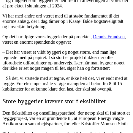
– og fungeret som byggeleder helt frem til afleveringen af vores del
af projektet i slutningen af 2024.
Vi har med andre ord været med til at støbe fundamentet til det
enorme anlæg, der i dag tårner op i Kassø. Både bogstaveligt talt –
og i overført betydning.
Og det har ifølge vores byggeleder på projektet,
Dennis Frandsen
,
været en enormt spændende opgave:
– Det har været et vildt byggeri og noget større, end man lige
regnede med på papiret. I så stort et projekt dukker der ofte
uforudsete udfordringer op undervejs. Især når man bygger noget,
der ikke er set noget magen til før, siger han og fortsætter:
– Så det, vi startede med at tegne, er ikke helt det, vi er endt med at
bygge. For eksempel måtte vi øge mængden af beton fra 8 til 15
kubikmeter for at kunne klare den last, der skal stå ovenpå.
Store byggerier kræver stor fleksibilitet
Den fleksibilitet og omstillingsparathed, der netop skal til i så stort et
byggeprojekt, var en af grundende til, at European Energy valgte
Arkikon som samarbejdspartner, fortæller Kristoffer Momsen Sloth.