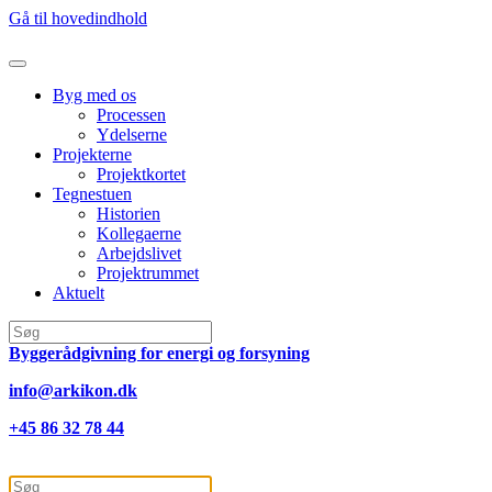
Gå til hovedindhold
Byg med os
Processen
Ydelserne
Projekterne
Projektkortet
Tegnestuen
Historien
Kollegaerne
Arbejdslivet
Projektrummet
Aktuelt
Byggerådgivning for energi og forsyning
info@arkikon.dk
+45 86 32 78 44