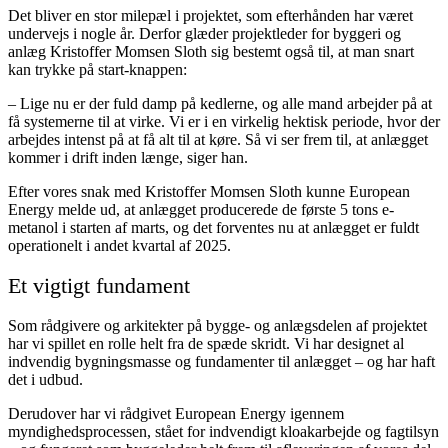
Det bliver en stor milepæl i projektet, som efterhånden har været
undervejs i nogle år. Derfor glæder projektleder for byggeri og
anlæg Kristoffer Momsen Sloth sig bestemt også til, at man snart
kan trykke på start-knappen:
– Lige nu er der fuld damp på kedlerne, og alle mand arbejder på at
få systemerne til at virke. Vi er i en virkelig hektisk periode, hvor der
arbejdes intenst på at få alt til at køre. Så vi ser frem til, at anlægget
kommer i drift inden længe, siger han.
Efter vores snak med Kristoffer Momsen Sloth kunne European
Energy melde ud, at anlægget producerede de første 5 tons e-
metanol i starten af marts, og det forventes nu at anlægget er fuldt
operationelt i andet kvartal af 2025.
Et vigtigt fundament
Som rådgivere og arkitekter på bygge- og anlægsdelen af projektet
har vi spillet en rolle helt fra de spæde skridt. Vi har designet al
indvendig bygningsmasse og fundamenter til anlægget – og har haft
det i udbud.
Derudover har vi rådgivet European Energy igennem
myndighedsprocessen, stået for indvendigt kloakarbejde og fagtilsyn