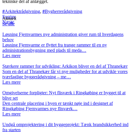
tekniske del af anlægget.
Arkitektrådgivning
,
Bygherrerådgivning
Forrige
Aktuelt
Næste
Se alle
Løsning Fjernvarmes nye administration giver rum til hverdagens
behov
Løsning Fjernvarme er flyttet fra trange rammer til en ny
administrationsbygning med plads til meda…
Læs mere
Stærkere rammer for udvikling: Arkikon bliver en del af Thranekær
Som en del af Thranekær får vi nye muligheder for at udvikle vores
tværfaglige byggerådgivning – me…
Læs mere
Omgivelserne forpligter: Nyt flisværk i Ringkøbing er bygget til at
blive set
Den centrale placering i byen er tænkt nøje ind i designet af
Ringkøbing Fjernvarmes nye flisværk…
Læs mere
Undgå omprojektering i dit byggeprojekt: Tænk brandsikkerhed ind
fra starten