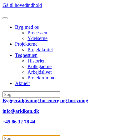
Gå til hovedindhold
Byg med os
Processen
Ydelserne
Projekterne
Projektkortet
Tegnestuen
Historien
Kollegaerne
Arbejdslivet
Projektrummet
Aktuelt
Byggerådgivning for energi og forsyning
info@arkikon.dk
+45 86 32 78 44