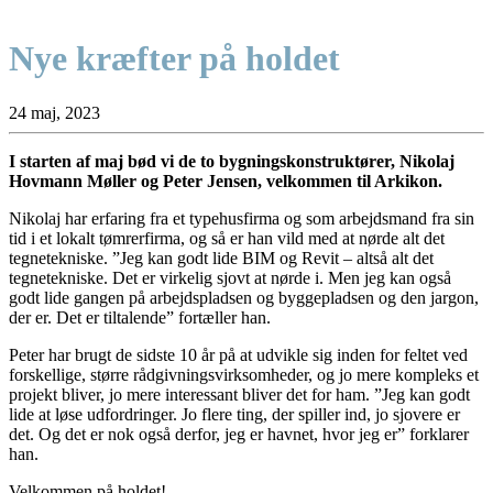
Nye kræfter på holdet
24 maj, 2023
I starten af maj bød vi de to bygningskonstruktører, Nikolaj
Hovmann Møller og Peter Jensen, velkommen til Arkikon.
Nikolaj har erfaring fra et typehusfirma og som arbejdsmand fra sin
tid i et lokalt tømrerfirma, og så er han vild med at nørde alt det
tegnetekniske. ”Jeg kan godt lide BIM og Revit – altså alt det
tegnetekniske. Det er virkelig sjovt at nørde i. Men jeg kan også
godt lide gangen på arbejdspladsen og byggepladsen og den jargon,
der er. Det er tiltalende” fortæller han.
Peter har brugt de sidste 10 år på at udvikle sig inden for feltet ved
forskellige, større rådgivningsvirksomheder, og jo mere kompleks et
projekt bliver, jo mere interessant bliver det for ham. ”Jeg kan godt
lide at løse udfordringer. Jo flere ting, der spiller ind, jo sjovere er
det. Og det er nok også derfor, jeg er havnet, hvor jeg er” forklarer
han.
Velkommen på holdet!