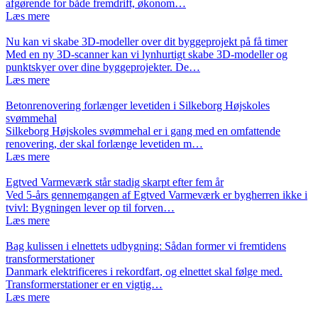
afgørende for både fremdrift, økonom…
Læs mere
Nu kan vi skabe 3D-modeller over dit byggeprojekt på få timer
Med en ny 3D-scanner kan vi lynhurtigt skabe 3D-modeller og
punktskyer over dine byggeprojekter. De…
Læs mere
Betonrenovering forlænger levetiden i Silkeborg Højskoles
svømmehal
Silkeborg Højskoles svømmehal er i gang med en omfattende
renovering, der skal forlænge levetiden m…
Læs mere
Egtved Varmeværk står stadig skarpt efter fem år
Ved 5-års gennemgangen af Egtved Varmeværk er bygherren ikke i
tvivl: Bygningen lever op til forven…
Læs mere
Bag kulissen i elnettets udbygning: Sådan former vi fremtidens
transformerstationer
Danmark elektrificeres i rekordfart, og elnettet skal følge med.
Transformerstationer er en vigtig…
Læs mere