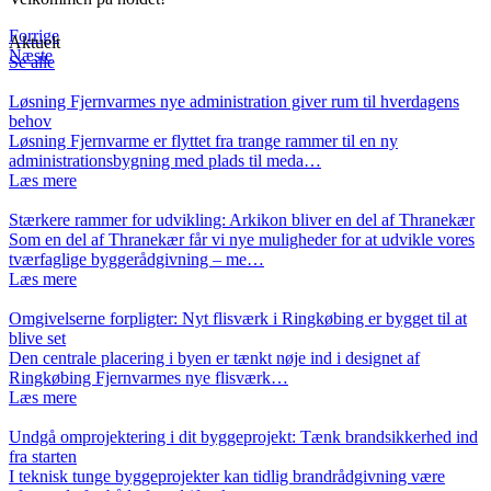
Forrige
Aktuelt
Næste
Se alle
Løsning Fjernvarmes nye administration giver rum til hverdagens
behov
Løsning Fjernvarme er flyttet fra trange rammer til en ny
administrationsbygning med plads til meda…
Læs mere
Stærkere rammer for udvikling: Arkikon bliver en del af Thranekær
Som en del af Thranekær får vi nye muligheder for at udvikle vores
tværfaglige byggerådgivning – me…
Læs mere
Omgivelserne forpligter: Nyt flisværk i Ringkøbing er bygget til at
blive set
Den centrale placering i byen er tænkt nøje ind i designet af
Ringkøbing Fjernvarmes nye flisværk…
Læs mere
Undgå omprojektering i dit byggeprojekt: Tænk brandsikkerhed ind
fra starten
I teknisk tunge byggeprojekter kan tidlig brandrådgivning være