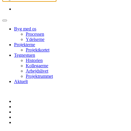
Byg med os
Processen
Ydelserne
Projekterne
Projektkortet
Tegnestuen
Historien
Kollegaerne
Arbejdslivet
Projektrummet
Aktuelt