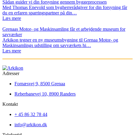
Sådan guider vi din forsyning gennem byggeprocessen
Med Thomas Enevold som bygherrerådgiver for din forsyning får
du en erfaren sparringspartner på din…
Læs mere
Grenaas Motor- og Maskinsamling får et arbejdende museum for
savværker
Arkikon tegner en ny museumsbygning til Grenaa Motor- og
Maskinsamlings udstilling om savværkets hi…
Læs mere
Adresser
Fornæsvej 9, 8500 Grenaa
Reberbanevej 10, 8900 Randers
Kontakt
+ 45 86 32 78 44
info@arkikon.dk
Telefontid