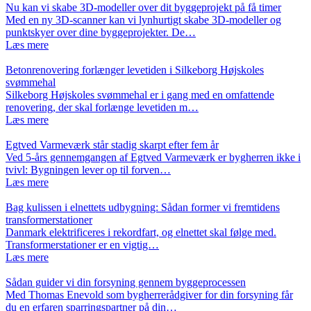
Nu kan vi skabe 3D-modeller over dit byggeprojekt på få timer
Med en ny 3D-scanner kan vi lynhurtigt skabe 3D-modeller og
punktskyer over dine byggeprojekter. De…
Læs mere
Betonrenovering forlænger levetiden i Silkeborg Højskoles
svømmehal
Silkeborg Højskoles svømmehal er i gang med en omfattende
renovering, der skal forlænge levetiden m…
Læs mere
Egtved Varmeværk står stadig skarpt efter fem år
Ved 5-års gennemgangen af Egtved Varmeværk er bygherren ikke i
tvivl: Bygningen lever op til forven…
Læs mere
Bag kulissen i elnettets udbygning: Sådan former vi fremtidens
transformerstationer
Danmark elektrificeres i rekordfart, og elnettet skal følge med.
Transformerstationer er en vigtig…
Læs mere
Sådan guider vi din forsyning gennem byggeprocessen
Med Thomas Enevold som bygherrerådgiver for din forsyning får
du en erfaren sparringspartner på din…