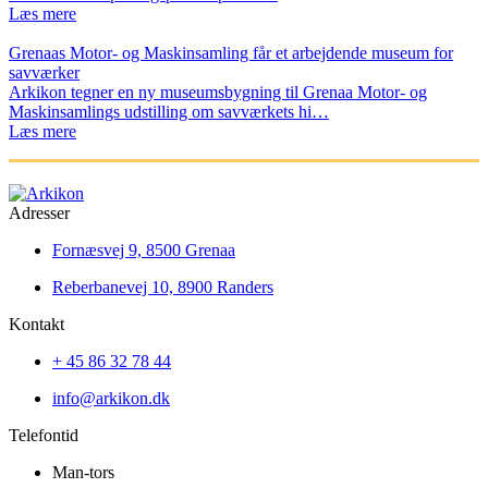
Læs mere
Grenaas Motor- og Maskinsamling får et arbejdende museum for
savværker
Arkikon tegner en ny museumsbygning til Grenaa Motor- og
Maskinsamlings udstilling om savværkets hi…
Læs mere
Adresser
Fornæsvej 9, 8500 Grenaa
Reberbanevej 10, 8900 Randers
Kontakt
+ 45 86 32 78 44
info@arkikon.dk
Telefontid
Man-tors