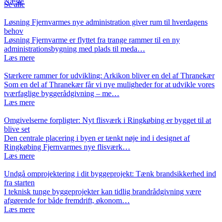
Næste
Se alle
Løsning Fjernvarmes nye administration giver rum til hverdagens
behov
Løsning Fjernvarme er flyttet fra trange rammer til en ny
administrationsbygning med plads til meda…
Læs mere
Stærkere rammer for udvikling: Arkikon bliver en del af Thranekær
Som en del af Thranekær får vi nye muligheder for at udvikle vores
tværfaglige byggerådgivning – me…
Læs mere
Omgivelserne forpligter: Nyt flisværk i Ringkøbing er bygget til at
blive set
Den centrale placering i byen er tænkt nøje ind i designet af
Ringkøbing Fjernvarmes nye flisværk…
Læs mere
Undgå omprojektering i dit byggeprojekt: Tænk brandsikkerhed ind
fra starten
I teknisk tunge byggeprojekter kan tidlig brandrådgivning være
afgørende for både fremdrift, økonom…
Læs mere