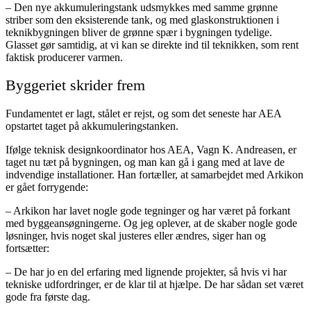
– Den nye akkumuleringstank udsmykkes med samme grønne
striber som den eksisterende tank, og med glaskonstruktionen i
teknikbygningen bliver de grønne spær i bygningen tydelige.
Glasset gør samtidig, at vi kan se direkte ind til teknikken, som rent
faktisk producerer varmen.
Byggeriet skrider frem
Fundamentet er lagt, stålet er rejst, og som det seneste har AEA
opstartet taget på akkumuleringstanken.
Ifølge teknisk designkoordinator hos AEA, Vagn K. Andreasen, er
taget nu tæt på bygningen, og man kan gå i gang med at lave de
indvendige installationer. Han fortæller, at samarbejdet med Arkikon
er gået forrygende:
– Arkikon har lavet nogle gode tegninger og har været på forkant
med byggeansøgningerne. Og jeg oplever, at de skaber nogle gode
løsninger, hvis noget skal justeres eller ændres, siger han og
fortsætter:
– De har jo en del erfaring med lignende projekter, så hvis vi har
tekniske udfordringer, er de klar til at hjælpe. De har sådan set været
gode fra første dag.