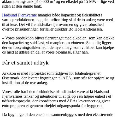
3
akkumuleringstank på 6.000 m
og en elkedel på 15 MW – lige ved
siden af den gamle tank.
Hadsund Fjernvarme
mangler både kapacitet og fleksibilitet i
varmeproduktionen – og den udfordring skal de to anlæg være med
til at løse. Det vil fremtidssikre fjernvarmen og give robusthed
overfor prisændringer, fortæller direktør Bo Holt Andreassen.
– Vores produktion bliver flerstrenget med elkedlen, som kan dække
den kapacitet og spidslast, vi mangler om vinteren. Samtidig ligger
der en forsyningssikkerhed i de nye anlæg, som vi håber kan hjælpe
os med at udfase en del af vores biomasse, siger han.
Får et samlet udtryk
Arkikon er med i projektet som rådgiver for totalentreprenør
Østermark, der leverer bygningen til AEA, som står for opførelse og
installation af de nye anlæg.
Vores rolle har i den forbindelse blandt andet være at få Hadsund
Fjernvarmes tanker og intentioner til at gå op i en højere enhed i et
udførelsesprojekt, der koordineres med AEAs leverancer og giver
entreprenøren et gennemarbejdet udgangspunkt for byggeriet.
Da bygningen i den ene ende sammenbygges med den eksisterende