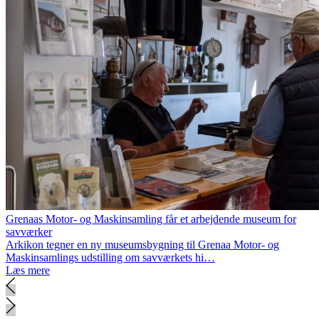
Grenaas Motor- og Maskinsamling får et arbejdende museum for
savværker
Arkikon tegner en ny museumsbygning til Grenaa Motor- og
Maskinsamlings udstilling om savværkets hi…
Læs mere