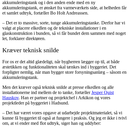
akkumuleringstank og i den anden ende med en ny
akkumuleringstank, er ønsket fra varmeværkets side, at helheden får
et samlet udtryk, fortæller Bo Holt Andreassen.
– Det er to massive, sorte, tunge akkumuleringstanke. Derfor har vi
valgt at placere elkedlen og de tekniske installationer i en
glaskonstruktion i bunden, så vi får bundet dem sammen med noget
let, forklarer direktøren.
Kræver teknisk snilde
For os er det altid glædeligt, når bygherren lægger op til, at både
æstetikken og funktionaliteten skal tænkes ind i byggeriet. Det
forpligter nemlig, når man bygger store forsyningsanlæg – såsom en
akkumuleringstank.
Men det kræver også teknisk snilde at presse elkedlen og alle
installationerne ind mellem de to tanke, fortæller
Jesper Quist
Hauskov
. Han er partner og projektchef i Arkikon og vores
projektleder på byggeriet i Hadsund.
– Det har været vores opgave at udarbejde projektmaterialet, så vi
kunne få byggeriet til også at fungere i praksis. Og jeg er ikke i tvivl
om, at vi ender med flot udtryk, siger han og uddyber: