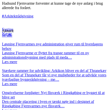
Hadsund Fjernvarme forventer at kunne tage de nye anlæg i brug
allerede fra foråret.
Arkitektrådgivning
Forrige
Aktuelt
Næste
Se alle
Løsning Fjernvarmes nye administration giver rum til hverdagens
behov
Løsning Fjernvarme er flyttet fra trange rammer til en ny
administrationsbygning med plads til meda…
Læs mere
Stærkere rammer for udvikling: Arkikon bliver en del af Thranekær
Som en del af Thranekær får vi nye muligheder for at udvikle vores
tværfaglige byggerådgivning – me…
Læs mere
Omgivelserne forpligter: Nyt flisværk i Ringkøbing er bygget til at
blive set
Den centrale placering i byen er tænkt nøje ind i designet af
Ringkøbing Fjernvarmes nye flisværk…