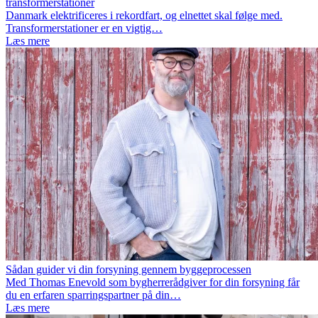
transformerstationer
Danmark elektrificeres i rekordfart, og elnettet skal følge med.
Transformerstationer er en vigtig…
Læs mere
Sådan guider vi din forsyning gennem byggeprocessen
Med Thomas Enevold som bygherrerådgiver for din forsyning får
du en erfaren sparringspartner på din…
Læs mere