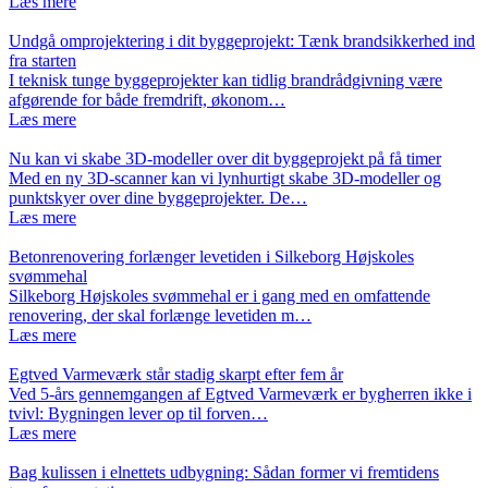
Læs mere
Undgå omprojektering i dit byggeprojekt: Tænk brandsikkerhed ind
fra starten
I teknisk tunge byggeprojekter kan tidlig brandrådgivning være
afgørende for både fremdrift, økonom…
Læs mere
Nu kan vi skabe 3D-modeller over dit byggeprojekt på få timer
Med en ny 3D-scanner kan vi lynhurtigt skabe 3D-modeller og
punktskyer over dine byggeprojekter. De…
Læs mere
Betonrenovering forlænger levetiden i Silkeborg Højskoles
svømmehal
Silkeborg Højskoles svømmehal er i gang med en omfattende
renovering, der skal forlænge levetiden m…
Læs mere
Egtved Varmeværk står stadig skarpt efter fem år
Ved 5-års gennemgangen af Egtved Varmeværk er bygherren ikke i
tvivl: Bygningen lever op til forven…
Læs mere
Bag kulissen i elnettets udbygning: Sådan former vi fremtidens