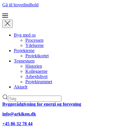
Gå til hovedindhold
Byg med os
Processen
Ydelserne
Projekterne
Projektkortet
Tegnestuen
Historien
Kollegaerne
Arbejdslivet
Projektrummet
Aktuelt
Byggerådgivning for energi og forsyning
info@arkikon.dk
+45 86 32 78 44