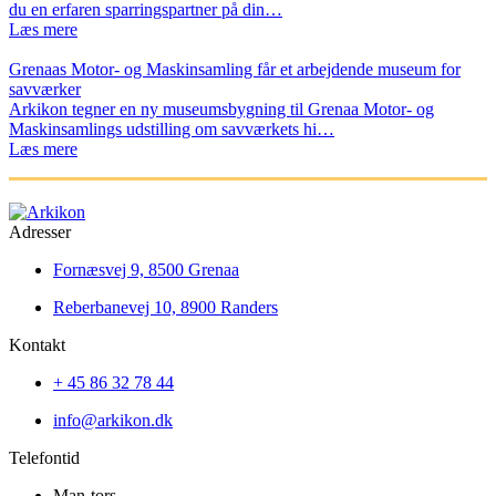
du en erfaren sparringspartner på din…
Læs mere
Grenaas Motor- og Maskinsamling får et arbejdende museum for
savværker
Arkikon tegner en ny museumsbygning til Grenaa Motor- og
Maskinsamlings udstilling om savværkets hi…
Læs mere
Adresser
Fornæsvej 9, 8500 Grenaa
Reberbanevej 10, 8900 Randers
Kontakt
+ 45 86 32 78 44
info@arkikon.dk
Telefontid
Man-tors