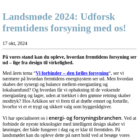
Landsmøde 2024: Udforsk
fremtidens forsyning med os!
17 okt, 2024
På vores stand kan du opleve, hvordan fremtidens forsyning ser
ud – lige fra design til virkelighed.
Med årets tema “
Vi forbinder – den fælles forsyning
“, ser vi
nærmere på hvordan fremtidens energisystem ser ud. Men hvordan
skabes der synergi og balance mellem energianlæg og
lokalsamfund? Og hvordan får vi opbakning til de voksende
energianlæg og lagre, uden at trækket i den grønne retning skaber
modtryk? Hos Arkikon ser vi frem til at drøfte emnet og fortælle,
hvorfor vi er et trygt og sikkert valg som byggerådgiver.
energi- og forsyningsbranchen
Vi har specialiseret os i
. Ved at
forbinde de nyeste teknologier med intelligent design skaber vi
løsninger, der både fungerer i dag og er klar til fremtiden. På
landsmødet kan du opleve dette på nært hold ved at besøge vores