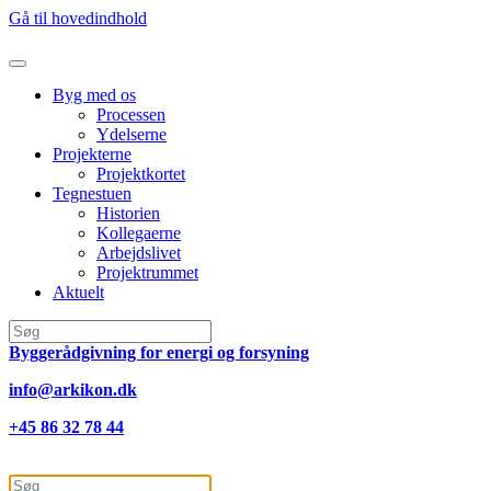
Gå til hovedindhold
Byg med os
Processen
Ydelserne
Projekterne
Projektkortet
Tegnestuen
Historien
Kollegaerne
Arbejdslivet
Projektrummet
Aktuelt
Byggerådgivning for energi og forsyning
info@arkikon.dk
+45 86 32 78 44