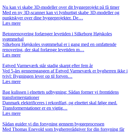
Nu kan vi skabe 3D-modeller over dit byggeprojekt på få timer
Med en ny 3D-scanner kan vi lynhurtigt skabe 3D-modeller og
punktskyer over dine byggeprojekter. De…
Læs mere
Betonrenovering forlænger levetiden i Silkeborg Højskoles
svømmehal
Silkeborg Højskoles svømmehal er i gang med en omfattende
renovering, der skal forlænge levetiden m…
Læs mere
Egtved Varmeværk står stadig skarpt efter fem år
Ved 5-års gennemgangen af Egtved Varmeværk er bygherren ikke i
tvivl: Bygningen lever op til forven…
Læs mere
Bag kulissen i elnettets udbygning: Sådan former vi fremtidens
transformerstationer
Danmark elektrificeres i rekordfart, og elnettet skal følge med.
Transformerstationer er en vigtig…
Læs mere
Sådan guider vi din forsyning gennem byggeprocessen
Med Thomas Enevold som bygherrerådgiver for din forsyning får