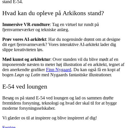
stand E-54.
Hvad kan du opleve på Arkikons stand?
Immersive VR-rundture
: Tag en virtuel tur rundt på
fjernvarmeværker og tekniske anlæg.
Prøv vores AI-arkitekt
: Har du nogensinde drømt om at designe
dit eget fjernvarmeværk? Vores interaktive AI-arkitekt lader dig
slippe kreativiteten løs.
Mød kunst og arkitektur
: Over standen vil du blive mødt af en
imponerende næsten to meter høj illustration af en arkitekt, tegnet af
den anerkendte grafiker
Finn Nygaard
. Du kan også få en kopi af
bogen
Løgn og Latin
med Nygaards fantastiske illustrationer.
E-54 ved loungen
Besøg os på stand E-54 ved loungen og lad os sammen drøfte
fremtidens forsyning, teknologi og hvad der skal til for at bygge
moderne forsyningsselskaber.
Vi glæder os til at inspirere og blive inspireret af dig!
Forrige