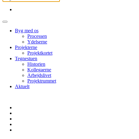
Byg med os
Processen
Ydelserne
Projekterne
Projektkortet
Tegnestuen
Historien
Kollegaerne
Arbejdslivet
Projektrummet
Aktuelt