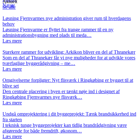
Aktuelt
Næste
Se alle
Løsning Fjernvarmes nye administration giver rum til hverdagens
behov
Løsning Fjernvarme er flyttet fra trange rammer til en ny
administrationsbygning med plads til meda…
Læs mere
Stærkere rammer for udvikling: Arkikon bliver en del af Thranekær
Som en del af Thranekær får vi nye muligheder for at udvikle vores
tværfaglige byggerådgivning – me…
Læs mere
Omgivelserne forpligter: Nyt flisværk i Ringkøbing er bygget til at
blive set
Den centrale placering i byen er tænkt nøje ind i designet af
Ringkøbing Fjernvarmes nye flisværk…
Læs mere
Undgå omprojektering i dit byggeprojekt: Tænk brandsikkerhed ind
fra starten
I teknisk tunge byggeprojekter kan tidlig brandrådgivning være
afgørende for både fremdrift, økonom…
Læs mere