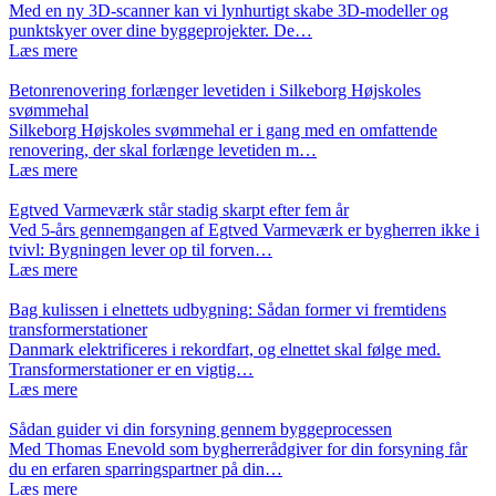
Med en ny 3D-scanner kan vi lynhurtigt skabe 3D-modeller og
punktskyer over dine byggeprojekter. De…
Læs mere
Betonrenovering forlænger levetiden i Silkeborg Højskoles
svømmehal
Silkeborg Højskoles svømmehal er i gang med en omfattende
renovering, der skal forlænge levetiden m…
Læs mere
Egtved Varmeværk står stadig skarpt efter fem år
Ved 5-års gennemgangen af Egtved Varmeværk er bygherren ikke i
tvivl: Bygningen lever op til forven…
Læs mere
Bag kulissen i elnettets udbygning: Sådan former vi fremtidens
transformerstationer
Danmark elektrificeres i rekordfart, og elnettet skal følge med.
Transformerstationer er en vigtig…
Læs mere
Sådan guider vi din forsyning gennem byggeprocessen
Med Thomas Enevold som bygherrerådgiver for din forsyning får
du en erfaren sparringspartner på din…
Læs mere