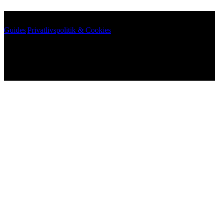
Guides
|
Privatlivspolitik & Cookies
©
2026
Arkikon. All rights reserved.
©
2026
Arkikon. All rights reserved.