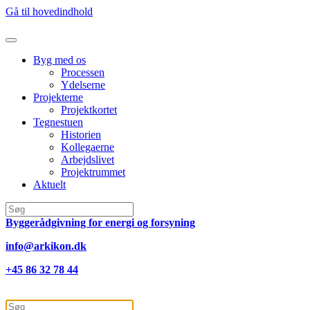
Gå til hovedindhold
Byg med os
Processen
Ydelserne
Projekterne
Projektkortet
Tegnestuen
Historien
Kollegaerne
Arbejdslivet
Projektrummet
Aktuelt
Byggerådgivning for energi og forsyning
info@arkikon.dk
+45 86 32 78 44