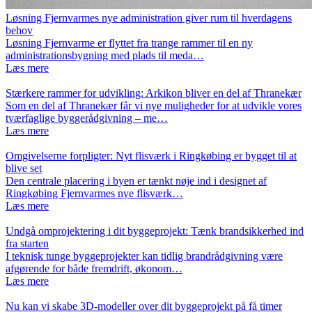
Løsning Fjernvarmes nye administration giver rum til hverdagens
behov
Løsning Fjernvarme er flyttet fra trange rammer til en ny
administrationsbygning med plads til meda…
Læs mere
Stærkere rammer for udvikling: Arkikon bliver en del af Thranekær
Som en del af Thranekær får vi nye muligheder for at udvikle vores
tværfaglige byggerådgivning – me…
Læs mere
Omgivelserne forpligter: Nyt flisværk i Ringkøbing er bygget til at
blive set
Den centrale placering i byen er tænkt nøje ind i designet af
Ringkøbing Fjernvarmes nye flisværk…
Læs mere
Undgå omprojektering i dit byggeprojekt: Tænk brandsikkerhed ind
fra starten
I teknisk tunge byggeprojekter kan tidlig brandrådgivning være
afgørende for både fremdrift, økonom…
Læs mere
Nu kan vi skabe 3D-modeller over dit byggeprojekt på få timer