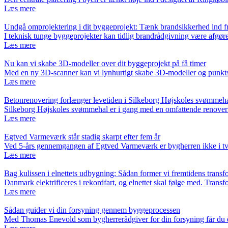
Læs mere
Undgå omprojektering i dit byggeprojekt: Tænk brandsikkerhed ind fr
I teknisk tunge byggeprojekter kan tidlig brandrådgivning være afgø
Læs mere
Nu kan vi skabe 3D-modeller over dit byggeprojekt på få timer
Med en ny 3D-scanner kan vi lynhurtigt skabe 3D-modeller og punkt
Læs mere
Betonrenovering forlænger levetiden i Silkeborg Højskoles svømmeh
Silkeborg Højskoles svømmehal er i gang med en omfattende renover
Læs mere
Egtved Varmeværk står stadig skarpt efter fem år
Ved 5-års gennemgangen af Egtved Varmeværk er bygherren ikke i tv
Læs mere
Bag kulissen i elnettets udbygning: Sådan former vi fremtidens transf
Danmark elektrificeres i rekordfart, og elnettet skal følge med. Trans
Læs mere
Sådan guider vi din forsyning gennem byggeprocessen
Med Thomas Enevold som bygherrerådgiver for din forsyning får du e