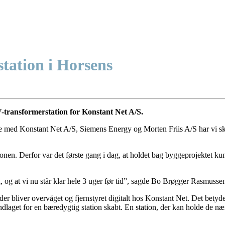
station i Horsens
kV-transformerstation for Konstant Net A/S.
de med Konstant Net A/S, Siemens Energy og Morten Friis A/S har vi sk
ionen. Derfor var det første gang i dag, at holdet bag byggeprojektet k
d, og at vi nu står klar hele 3 uger før tid”, sagde Bo Brøgger Rasmusse
er bliver overvåget og fjernstyret digitalt hos Konstant Net. Det bety
ndlaget for en bæredygtig station skabt. En station, der kan holde de n