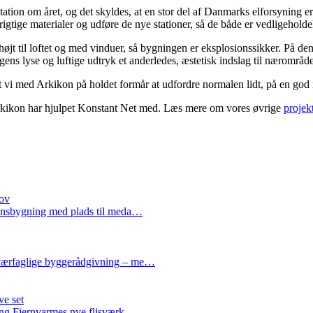
tation om året, og det skyldes, at en stor del af Danmarks elforsyning e
gtige materialer og udføre de nye stationer, så de både er vedligeholdel
øjt til loftet og med vinduer, så bygningen er eksplosionssikker. På de
ngens lyse og luftige udtryk et anderledes, æstetisk indslag til nærområde
 vi med Arkikon på holdet formår at udfordre normalen lidt, på en god 
 Arkikon har hjulpet Konstant Net med. Læs mere om vores øvrige
projek
hov
tionsbygning med plads til meda…
 tværfaglige byggerådgivning – me…
ve set
bing Fjernvarmes nye flisværk…