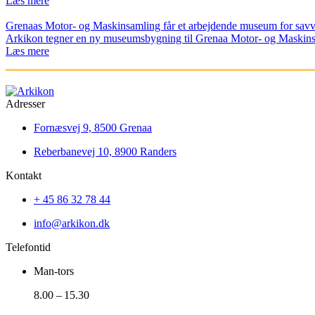
Læs mere
Grenaas Motor- og Maskinsamling får et arbejdende museum for sav
Arkikon tegner en ny museumsbygning til Grenaa Motor- og Maskins
Læs mere
Adresser
Fornæsvej 9, 8500 Grenaa
Reberbanevej 10, 8900 Randers
Kontakt
+ 45 86 32 78 44
info@arkikon.dk
Telefontid
Man-tors
8.00 – 15.30