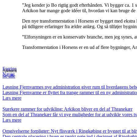
”Jeg kender jo Bo rigtig godt efterhånden. Vi bygger ca. 1 s
Arkikon har mange gode idéer til, hvordan vi kan bruge de ri
Den nye transformerstation i Horsens er bygget med ekstra h
på tidligere erfaringer fra ældre anlæg. Og så tilføjer bygni
”Elforsyningen er en konservativ branche, men jeg synes, at
Transformerstation i Horsens er en ud af flere bygninger,
Forrige
Aktuelt
Næste
Se alle
Løsning Fjernvarmes nye administration giver rum til hverdagens be
Løsning Fjernvarme er flyttet fra trange rammer til en ny administra
Læs mere
Stærkere rammer for udvikling: Arkikon bliver en del af Thranekær
Som en del af Thranekær får vi nye muligheder for at udvikle vores
Læs mere
Omgivelserne forpligter: Nyt flisværk i Ringkøbing er bygget til at bli
Den centrale placering i byen er tænkt nøje ind i designet af Ringkø