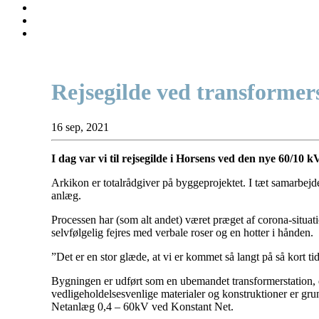
Rejsegilde ved transformer
16 sep, 2021
I dag var vi til rejsegilde i Horsens ved den nye 60/10 
Arkikon er totalrådgiver på byggeprojektet. I tæt samarbej
anlæg.
Processen har (som alt andet) været præget af corona-situat
selvfølgelig fejres med verbale roser og en hotter i hånden.
”Det er en stor glæde, at vi er kommet så langt på så kort ti
Bygningen er udført som en ubemandet transformerstation, d
vedligeholdelsesvenlige materialer og konstruktioner er gru
Netanlæg 0,4 – 60kV ved Konstant Net.