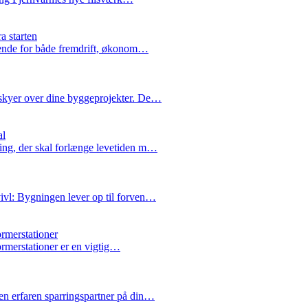
a starten
rende for både fremdrift, økonom…
skyer over dine byggeprojekter. De…
al
ing, der skal forlænge levetiden m…
ivl: Bygningen lever op til forven…
ormerstationer
formerstationer er en vigtig…
n erfaren sparringspartner på din…