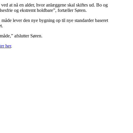
r ved at nå en alder, hvor anlæggene skal skiftes ud. Bo og
sesfrie og ekstremt holdbare”, fortæller Søren.
n måde lever den nye bygning op til nye standarder baseret
t.
måde,” afslutter Søren.
ter her
.