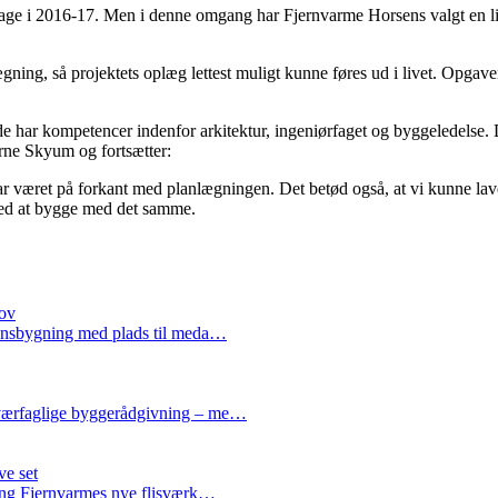
bage i 2016-17. Men i denne omgang har Fjernvarme Horsens valgt en li
lægning, så projektets oplæg lettest muligt kunne føres ud i livet. Opga
både har kompetencer indenfor arkitektur, ingeniørfaget og byggeledelse.
arne Skyum og fortsætter:
 har været på forkant med planlægningen. Det betød også, at vi kunne la
 med at bygge med det samme.
hov
tionsbygning med plads til meda…
 tværfaglige byggerådgivning – me…
ve set
bing Fjernvarmes nye flisværk…