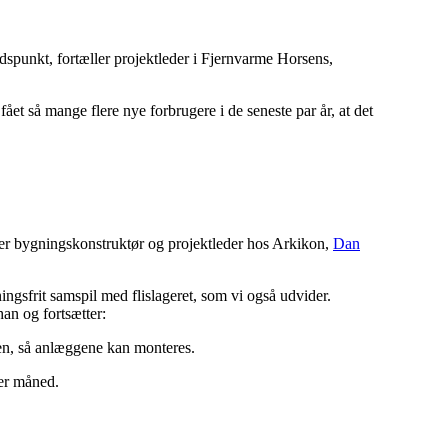
dspunkt, fortæller projektleder i Fjernvarme Horsens,
et så mange flere nye forbrugere i de seneste par år, at det
ller bygningskonstruktør og projektleder hos Arkikon,
Dan
gsfrit samspil med flislageret, som vi også udvider.
han og fortsætter:
ngen, så anlæggene kan monteres.
ber måned.