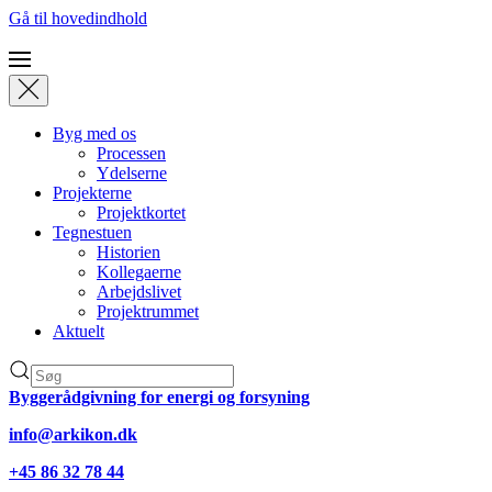
Gå til hovedindhold
Byg med os
Processen
Ydelserne
Projekterne
Projektkortet
Tegnestuen
Historien
Kollegaerne
Arbejdslivet
Projektrummet
Aktuelt
Byggerådgivning for energi og forsyning
info@arkikon.dk
+45 86 32 78 44