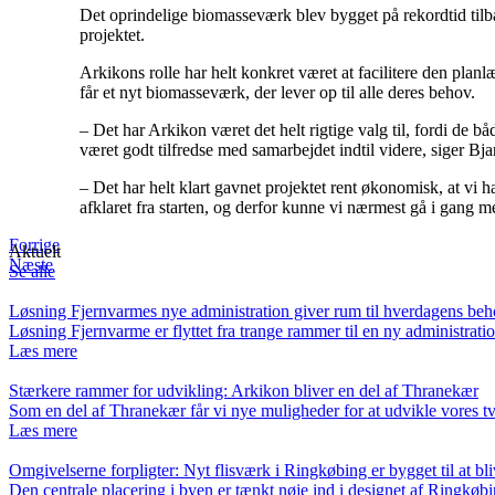
Det oprindelige biomasseværk blev bygget på rekordtid til
projektet.
Arkikons rolle har helt konkret været at facilitere den plan
får et nyt biomasseværk, der lever op til alle deres behov.
– Det har Arkikon været det helt rigtige valg til, fordi de 
været godt tilfredse med samarbejdet indtil videre, siger Bj
– Det har helt klart gavnet projektet rent økonomisk, at vi
afklaret fra starten, og derfor kunne vi nærmest gå i gang
Forrige
Aktuelt
Næste
Se alle
Løsning Fjernvarmes nye administration giver rum til hverdagens be
Løsning Fjernvarme er flyttet fra trange rammer til en ny administra
Læs mere
Stærkere rammer for udvikling: Arkikon bliver en del af Thranekær
Som en del af Thranekær får vi nye muligheder for at udvikle vores
Læs mere
Omgivelserne forpligter: Nyt flisværk i Ringkøbing er bygget til at bli
Den centrale placering i byen er tænkt nøje ind i designet af Ringkø