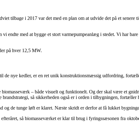
et tilbage i 2017 var det med en plan om at udvide det på et senere ti
 vi endte med at bygge et stort varmepumpeanlæg i stedet. Vi har bare få
edler på hver 12,5 MW.
il de nye kedler, er en ret unik konstruktionsmæssig udfordring, fortæ
iomasseværk – både visuelt og funktionelt. Og der skal være et gnidnin
brandstrategi, så sikkerheden også er i orden i tilbygningen, fortæller 
ind og de tunge løft er klaret. Næste skridt er derfor at få lukket bygni
i efteråret, så biomasseværket er klar til brug i fyringssæsonen fra okto