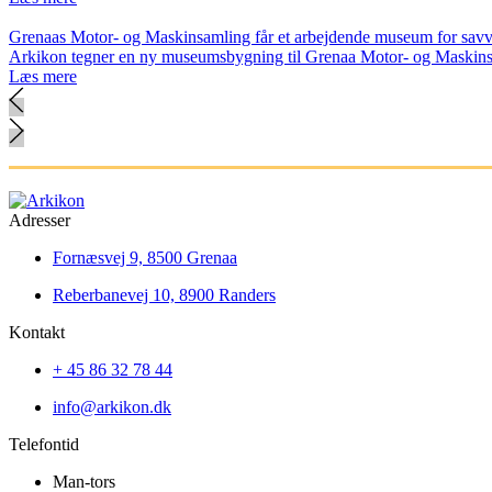
Grenaas Motor- og Maskinsamling får et arbejdende museum for sav
Arkikon tegner en ny museumsbygning til Grenaa Motor- og Maskins
Læs mere
Adresser
Fornæsvej 9, 8500 Grenaa
Reberbanevej 10, 8900 Randers
Kontakt
+ 45 86 32 78 44
info@arkikon.dk
Telefontid
Man-tors