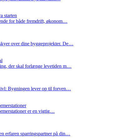
a starten
rende for både fremdrift, økonom…
skyer over dine byggeprojekter. De…
al
ing, der skal forlænge levetiden m…
ivl: Bygningen lever op til forven…
ormerstationer
formerstationer er en vigtig…
n erfaren sparringspartner på din…