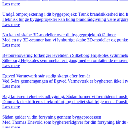
Læs mere
Undgå omprojektering i dit byggeprojekt: Tænk brandsikkerhed ind fr
I teknisk tunge byggeprojekter kan tidlig brandrådgivning være afgø
Læs mere
Nu kan vi skabe 3D-modeller over dit byggeprojekt på få timer
Med en ny 3D-scanner kan vi lynhurtigt skabe 3D-modeller og punkt
Læs mere
Betonrenovering forlænger levetiden i Silkeborg Højskoles svømmeh
Silkeborg Højskoles svømmehal er i gang med en omfattende renover
Læs mere
Egtved Varmeværk står stadig skarpt efter fem år
Ved 5-års gennemgangen af Egtved Varmeværk er bygherren ikke i tv
Læs mere
Bag kulissen i elnettets udbygning: Sådan former vi fremtidens transf
Danmark elektrificeres i rekordfart, og elnettet skal følge med. Trans
Læs mere
Sådan guider vi din forsyning gennem byggeprocessen
Med Thomas Enevold som bygherrerådgiver for din forsyning får du e
Læs mere