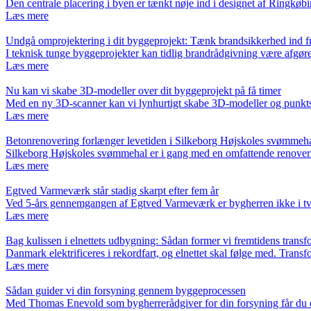
Den centrale placering i byen er tænkt nøje ind i designet af Ringkø
Læs mere
Undgå omprojektering i dit byggeprojekt: Tænk brandsikkerhed ind fr
I teknisk tunge byggeprojekter kan tidlig brandrådgivning være afgø
Læs mere
Nu kan vi skabe 3D-modeller over dit byggeprojekt på få timer
Med en ny 3D-scanner kan vi lynhurtigt skabe 3D-modeller og punkt
Læs mere
Betonrenovering forlænger levetiden i Silkeborg Højskoles svømmeh
Silkeborg Højskoles svømmehal er i gang med en omfattende renover
Læs mere
Egtved Varmeværk står stadig skarpt efter fem år
Ved 5-års gennemgangen af Egtved Varmeværk er bygherren ikke i tv
Læs mere
Bag kulissen i elnettets udbygning: Sådan former vi fremtidens transf
Danmark elektrificeres i rekordfart, og elnettet skal følge med. Trans
Læs mere
Sådan guider vi din forsyning gennem byggeprocessen
Med Thomas Enevold som bygherrerådgiver for din forsyning får du e