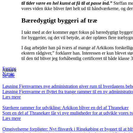
til tider være en hel kunst at få til at passe ind.”
Steffan men
vores viden ikke bliver ført helt ud til håndværkerne, og der
Bæredygtigt byggeri af træ
I takt med at der kommer øget fokus på bæredygtigt byggeri
for byggerier, og det vil betyde, at der opføres flere træby
I dag arbejder han på tværs af mange af Arkikons forskellig
ekstern rådgiver,” forklarer han. Interessen er kun blevet st
til den tid bliver jeg forhåbentlig certificeret til både klasse
Forrige
Aktuelt
Næste
Se alle
Løsning Fjernvarmes nye administration giver rum til hverdagens be
Løsning Fjernvarme er flyttet fra trange rammer til en ny administra
Læs mere
Stærkere rammer for udvikling: Arkikon bliver en del af Thranekær
Som en del af Thranekær får vi nye muligheder for at udvikle vores
Læs mere
Omgivelserne forpligter: Nyt flisværk i Ringkøbing er bygget til at bli