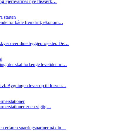
bing Fjernvarmes nye flisværk…
a starten
rende for både fremdrift, økonom…
skyer over dine byggeprojekter. De…
al
ing, der skal forlænge levetiden m…
ivl: Bygningen lever op til forven…
ormerstationer
formerstationer er en vigtig…
n erfaren sparringspartner på din…