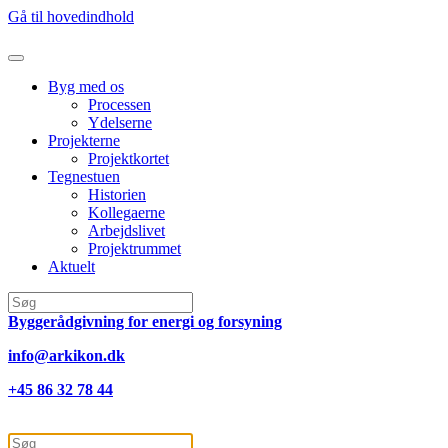
Gå til hovedindhold
Byg med os
Processen
Ydelserne
Projekterne
Projektkortet
Tegnestuen
Historien
Kollegaerne
Arbejdslivet
Projektrummet
Aktuelt
Byggerådgivning for energi og forsyning
info@arkikon.dk
+45 86 32 78 44