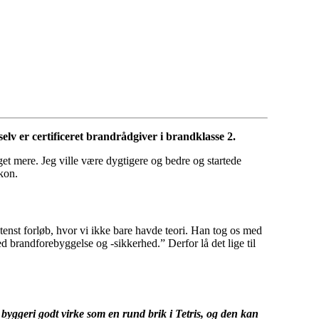
elv er certificeret brandrådgiver i brandklasse 2.
get mere. Jeg ville være dygtigere og bedre og startede
kon.
tenst forløb, hvor vi ikke bare havde teori. Han tog os med
ed brandforebyggelse og -sikkerhed.” Derfor lå det lige til
byggeri godt virke som en rund brik i Tetris, og den kan