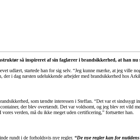
truktør så inspireret af sin faglærer i brandsikkerhed, at han nu s
evet udlært, startede han for sig selv. “Jeg kunne mærke, at jeg ville no
fan, der i dag næsten udelukkende arbejder med brandsikkerhed hos Arki
randsikkerhed, som tændte interessen i Steffan. “Det var et sindssygt in
n container, der blev overtændt. Det var voldsomt, og jeg blev ret vild m
I vores verden, må du ikke meget uden certificering,” fortsætter han.
finde rundt i de forholdsvis nye regler.
“De nye regler kan for nutidens 