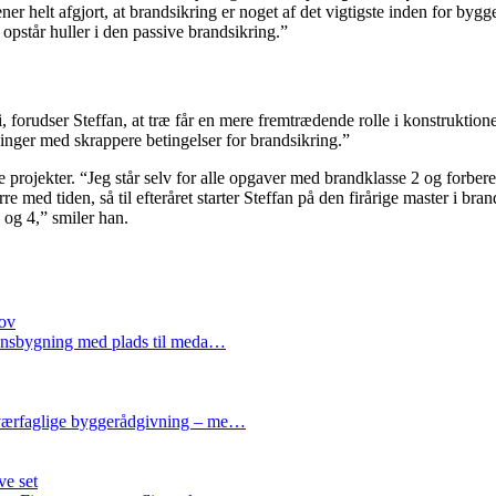
er helt afgjort, at brandsikring er noget af det vigtigste inden for bygge
 opstår huller i den passive brandsikring.”
, forudser Steffan, at træ får en mere fremtrædende rolle i konstrukt
gninger med skrappere betingelser for brandsikring.”
e projekter. “Jeg står selv for alle opgaver med brandklasse 2 og forbe
ørre med tiden, så til efteråret starter Steffan på den firårige master i 
 3 og 4,” smiler han.
hov
tionsbygning med plads til meda…
 tværfaglige byggerådgivning – me…
ve set