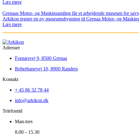
Læs mere
Grenaas Motor- og Maskinsamling får et arbejdende museum for sav
Arkikon tegner en ny museumsbygning til Grenaa Motor- og Maskins
Læs mere
Adresser
Fornæsvej 9, 8500 Grenaa
Reberbanevej 10, 8900 Randers
Kontakt
+ 45 86 32 78 44
info@arkikon.dk
Telefontid
Man-tors
8.00 – 15.30