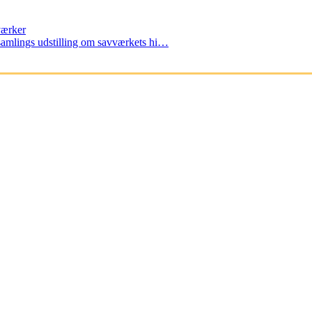
værker
amlings udstilling om savværkets hi…