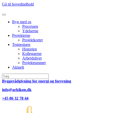
Gå til hovedindhold
Byg med os
Processen
Ydelserne
Projekterne
Projektkortet
Tegnestuen
Historien
Kollegaerne
Arbejdslivet
Projektrummet
Aktuelt
Byggerådgivning for energi og forsyning
info@arkikon.dk
+45 86 32 78 44