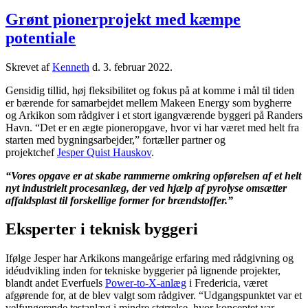
Grønt pionerprojekt med kæmpe
potentiale
Skrevet af
Kenneth
d.
3. februar 2022
.
Gensidig tillid, høj fleksibilitet og fokus på at komme i mål til tiden
er bærende for samarbejdet mellem Makeen Energy som bygherre
og Arkikon som rådgiver i et stort igangværende byggeri på Randers
Havn. “Det er en ægte pioneropgave, hvor vi har været med helt fra
starten med bygningsarbejder,” fortæller partner og
projektchef
Jesper Quist Hauskov
.
“Vores opgave er at skabe rammerne omkring opførelsen af et helt
nyt industrielt procesanlæg, der ved hjælp af pyrolyse omsætter
affaldsplast til forskellige former for brændstoffer.”
Eksperter i teknisk byggeri
Ifølge Jesper har Arkikons mangeårige erfaring med rådgivning og
idéudvikling inden for tekniske byggerier på lignende projekter,
blandt andet Everfuels
Power-to-X-anlæg
i Fredericia, været
afgørende for, at de blev valgt som rådgiver. “Udgangspunktet var et
velfungerende testanlæg i mindre størrelse, hvor konceptet var