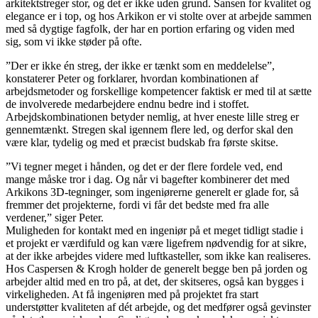
arkitektstreger stor, og det er ikke uden grund. Sansen for kvalitet og
elegance er i top, og hos Arkikon er vi stolte over at arbejde sammen
med så dygtige fagfolk, der har en portion erfaring og viden med
sig, som vi ikke støder på ofte.
”Der er ikke én streg, der ikke er tænkt som en meddelelse”,
konstaterer Peter og forklarer, hvordan kombinationen af
arbejdsmetoder og forskellige kompetencer faktisk er med til at sætte
de involverede medarbejdere endnu bedre ind i stoffet.
Arbejdskombinationen betyder nemlig, at hver eneste lille streg er
gennemtænkt. Stregen skal igennem flere led, og derfor skal den
være klar, tydelig og med et præcist budskab fra første skitse.
”Vi tegner meget i hånden, og det er der flere fordele ved, end
mange måske tror i dag. Og når vi bagefter kombinerer det med
Arkikons 3D-tegninger, som ingeniørerne generelt er glade for, så
fremmer det projekterne, fordi vi får det bedste med fra alle
verdener,” siger Peter.
Muligheden for kontakt med en ingeniør på et meget tidligt stadie i
et projekt er værdifuld og kan være ligefrem nødvendig for at sikre,
at der ikke arbejdes videre med luftkasteller, som ikke kan realiseres.
Hos Caspersen & Krogh holder de generelt begge ben på jorden og
arbejder altid med en tro på, at det, der skitseres, også kan bygges i
virkeligheden. At få ingeniøren med på projektet fra start
understøtter kvaliteten af dét arbejde, og det medfører også gevinster