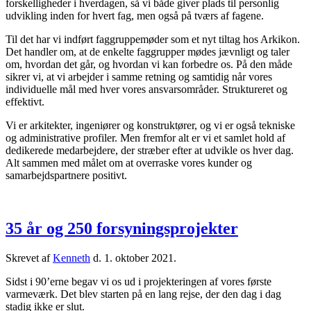
forskelligheder i hverdagen, så vi både giver plads til personlig
udvikling inden for hvert fag, men også på tværs af fagene.
Til det har vi indført faggruppemøder som et nyt tiltag hos Arkikon.
Det handler om, at de enkelte faggrupper mødes jævnligt og taler
om, hvordan det går, og hvordan vi kan forbedre os. På den måde
sikrer vi, at vi arbejder i samme retning og samtidig når vores
individuelle mål med hver vores ansvarsområder. Struktureret og
effektivt.
Vi er arkitekter, ingeniører og konstruktører, og vi er også tekniske
og administrative profiler. Men fremfor alt er vi et samlet hold af
dedikerede medarbejdere, der stræber efter at udvikle os hver dag.
Alt sammen med målet om at overraske vores kunder og
samarbejdspartnere positivt.
35 år og 250 forsyningsprojekter
Skrevet af
Kenneth
d.
1. oktober 2021
.
Sidst i 90’erne begav vi os ud i projekteringen af vores første
varmeværk. Det blev starten på en lang rejse, der den dag i dag
stadig ikke er slut.