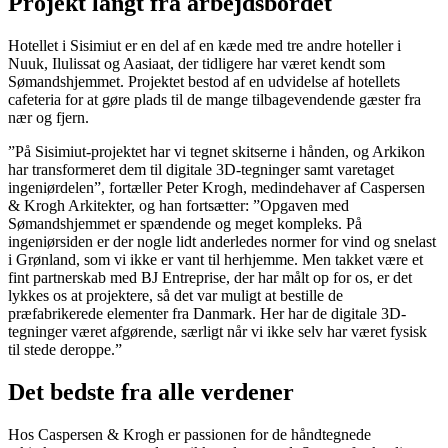
Projekt langt fra arbejdsbordet
Hotellet i Sisimiut er en del af en kæde med tre andre hoteller i
Nuuk, Ilulissat og Aasiaat, der tidligere har været kendt som
Sømandshjemmet. Projektet bestod af en udvidelse af hotellets
cafeteria for at gøre plads til de mange tilbagevendende gæster fra
nær og fjern.
”På Sisimiut-projektet har vi tegnet skitserne i hånden, og Arkikon
har transformeret dem til digitale 3D-tegninger samt varetaget
ingeniørdelen”, fortæller Peter Krogh, medindehaver af Caspersen
& Krogh Arkitekter, og han fortsætter: ”Opgaven med
Sømandshjemmet er spændende og meget kompleks. På
ingeniørsiden er der nogle lidt anderledes normer for vind og snelast
i Grønland, som vi ikke er vant til herhjemme. Men takket være et
fint partnerskab med BJ Entreprise, der har målt op for os, er det
lykkes os at projektere, så det var muligt at bestille de
præfabrikerede elementer fra Danmark. Her har de digitale 3D-
tegninger været afgørende, særligt når vi ikke selv har været fysisk
til stede deroppe.”
Det bedste fra alle verdener
Hos Caspersen & Krogh er passionen for de håndtegnede