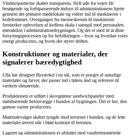
Vinduespartierne skaber transparens. Helt ude fra vejen får
besøgende og forbipasserende indsyn til administrationens hjerte
gennem det primære mødelokale og videre ind til maskinerne i
kedelrummet. Overgangen fra menneskerum til maskinrum
forstærker oplevelsen af kedlens skala i samspil med personalets
interaktion i administrationsbygningen. Og det er med til at åbne
forsyningsprocessen op for befolkningen – hvor og hvordan vores
energi produceres, og hvem der styrer driften.
Konstruktioner og materialer, der
signalerer bæredygtighed
Ulla har designet flisværket i en stil, som er præget af naturlige
materialer og farver, der passer ind i tidens ånd og refererer til
værkets råmateriale.
Produktionen er udført i skovgrønne sandwichpaneler med
stabiliserende betonvægge i bunden af bygningen. Det er her, den
grønne varme produceres.
Materialevalget skaber tyngde mod terrænet i bunden, og de lette
materialer øverst står i blød kontrast til betonen.
Lageret og administrationen er afsluttet med vandretmonterede