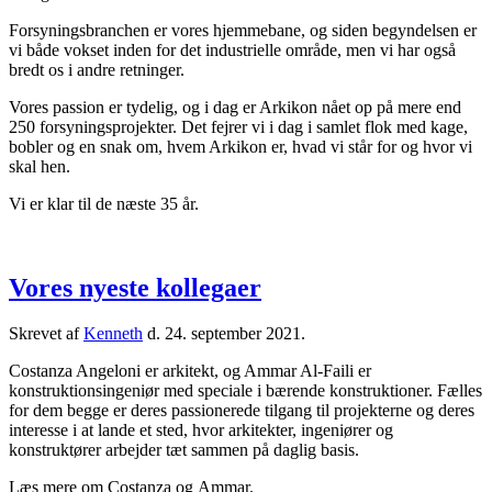
Forsyningsbranchen er vores hjemmebane, og siden begyndelsen er
vi både vokset inden for det industrielle område, men vi har også
bredt os i andre retninger.
Vores passion er tydelig, og i dag er Arkikon nået op på mere end
250 forsyningsprojekter. Det fejrer vi i dag i samlet flok med kage,
bobler og en snak om, hvem Arkikon er, hvad vi står for og hvor vi
skal hen.
Vi er klar til de næste 35 år.
Vores nyeste kollegaer
Skrevet af
Kenneth
d.
24. september 2021
.
Costanza Angeloni er arkitekt, og Ammar Al-Faili er
konstruktionsingeniør med speciale i bærende konstruktioner. Fælles
for dem begge er deres passionerede tilgang til projekterne og deres
interesse i at lande et sted, hvor arkitekter, ingeniører og
konstruktører arbejder tæt sammen på daglig basis.
Læs mere om Costanza og Ammar.