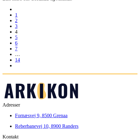
1
2
3
4
5
6
7
…
14
Adresser
Fornæsvej 9, 8500 Grenaa
Reberbanevej 10, 8900 Randers
Kontakt