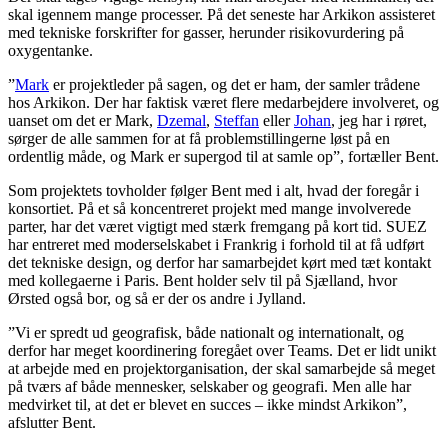
skal igennem mange processer. På det seneste har Arkikon assisteret
med tekniske forskrifter for gasser, herunder risikovurdering på
oxygentanke.
”
Mark
er projektleder på sagen, og det er ham, der samler trådene
hos Arkikon. Der har faktisk været flere medarbejdere involveret, og
uanset om det er Mark,
Dzemal
,
Steffan
eller
Johan
, jeg har i røret,
sørger de alle sammen for at få problemstillingerne løst på en
ordentlig måde, og Mark er supergod til at samle op”, fortæller Bent.
Som projektets tovholder følger Bent med i alt, hvad der foregår i
konsortiet. På et så koncentreret projekt med mange involverede
parter, har det været vigtigt med stærk fremgang på kort tid. SUEZ
har entreret med moderselskabet i Frankrig i forhold til at få udført
det tekniske design, og derfor har samarbejdet kørt med tæt kontakt
med kollegaerne i Paris. Bent holder selv til på Sjælland, hvor
Ørsted også bor, og så er der os andre i Jylland.
”Vi er spredt ud geografisk, både nationalt og internationalt, og
derfor har meget koordinering foregået over Teams. Det er lidt unikt
at arbejde med en projektorganisation, der skal samarbejde så meget
på tværs af både mennesker, selskaber og geografi. Men alle har
medvirket til, at det er blevet en succes – ikke mindst Arkikon”,
afslutter Bent.