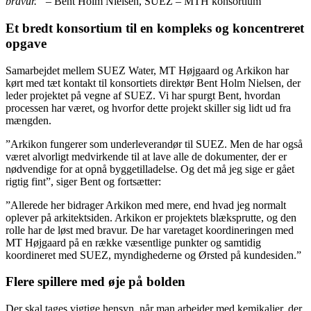
bravur.”
– Bent Holm Nielsen, SUEZ – MTH konsortium
Et bredt konsortium til en kompleks og koncentreret
opgave
Samarbejdet mellem SUEZ Water, MT Højgaard og Arkikon har
kørt med tæt kontakt til konsortiets direktør Bent Holm Nielsen, der
leder projektet på vegne af SUEZ. Vi har spurgt Bent, hvordan
processen har været, og hvorfor dette projekt skiller sig lidt ud fra
mængden.
”Arkikon fungerer som underleverandør til SUEZ. Men de har også
været alvorligt medvirkende til at lave alle de dokumenter, der er
nødvendige for at opnå byggetilladelse. Og det må jeg sige er gået
rigtig fint”, siger Bent og fortsætter:
”Allerede her bidrager Arkikon med mere, end hvad jeg normalt
oplever på arkitektsiden. Arkikon er projektets blæksprutte, og den
rolle har de løst med bravur. De har varetaget koordineringen med
MT Højgaard på en række væsentlige punkter og samtidig
koordineret med SUEZ, myndighederne og Ørsted på kundesiden.”
Flere spillere med øje på bolden
Der skal tages vigtige hensyn, når man arbejder med kemikalier, der