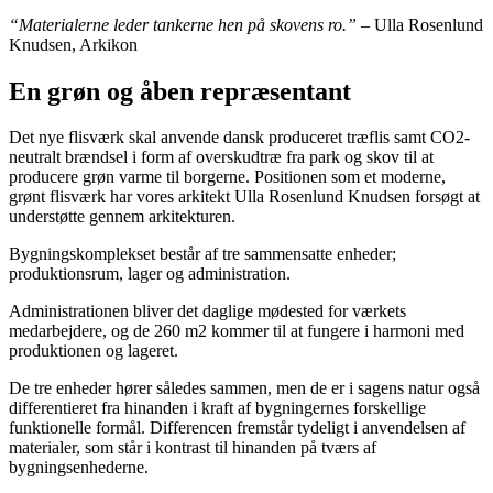
“Materialerne leder tankerne hen på skovens ro.”
– Ulla Rosenlund
Knudsen, Arkikon
En grøn og åben repræsentant
Det nye flisværk skal anvende dansk produceret træflis samt CO2-
neutralt brændsel i form af overskudtræ fra park og skov til at
producere grøn varme til borgerne. Positionen som et moderne,
grønt flisværk har vores arkitekt Ulla Rosenlund Knudsen forsøgt at
understøtte gennem arkitekturen.
Bygningskomplekset består af tre sammensatte enheder;
produktionsrum, lager og administration.
Administrationen bliver det daglige mødested for værkets
medarbejdere, og de 260 m2 kommer til at fungere i harmoni med
produktionen og lageret.
De tre enheder hører således sammen, men de er i sagens natur også
differentieret fra hinanden i kraft af bygningernes forskellige
funktionelle formål. Differencen fremstår tydeligt i anvendelsen af
materialer, som står i kontrast til hinanden på tværs af
bygningsenhederne.