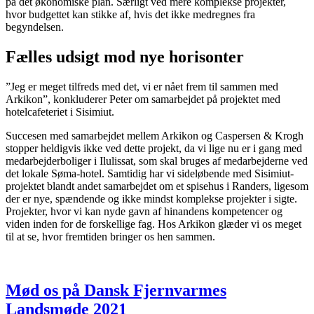
på det økonomiske plan. Særligt ved mere komplekse projekter,
hvor budgettet kan stikke af, hvis det ikke medregnes fra
begyndelsen.
Fælles udsigt mod nye horisonter
”Jeg er meget tilfreds med det, vi er nået frem til sammen med
Arkikon”, konkluderer Peter om samarbejdet på projektet med
hotelcafeteriet i Sisimiut.
Succesen med samarbejdet mellem Arkikon og Caspersen & Krogh
stopper heldigvis ikke ved dette projekt, da vi lige nu er i gang med
medarbejderboliger i Ilulissat, som skal bruges af medarbejderne ved
det lokale Søma-hotel. Samtidig har vi sideløbende med Sisimiut-
projektet blandt andet samarbejdet om et spisehus i Randers, ligesom
der er nye, spændende og ikke mindst komplekse projekter i sigte.
Projekter, hvor vi kan nyde gavn af hinandens kompetencer og
viden inden for de forskellige fag. Hos Arkikon glæder vi os meget
til at se, hvor fremtiden bringer os hen sammen.
Mød os på Dansk Fjernvarmes
Landsmøde 2021