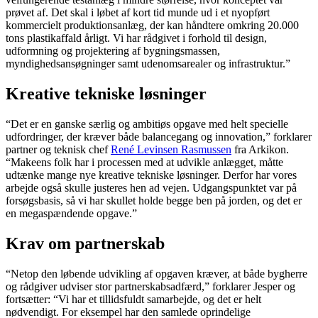
prøvet af. Det skal i løbet af kort tid munde ud i et nyopført
kommercielt produktionsanlæg, der kan håndtere omkring 20.000
tons plastikaffald årligt. Vi har rådgivet i forhold til design,
udformning og projektering af bygningsmassen,
myndighedsansøgninger samt udenomsarealer og infrastruktur.”
Kreative tekniske løsninger
“Det er en ganske særlig og ambitiøs opgave med helt specielle
udfordringer, der kræver både balancegang og innovation,” forklarer
partner og teknisk chef
René Levinsen Rasmussen
fra Arkikon.
“Makeens folk har i processen med at udvikle anlægget, måtte
udtænke mange nye kreative tekniske løsninger. Derfor har vores
arbejde også skulle justeres hen ad vejen. Udgangspunktet var på
forsøgsbasis, så vi har skullet holde begge ben på jorden, og det er
en megaspændende opgave.”
Krav om partnerskab
“Netop den løbende udvikling af opgaven kræver, at både bygherre
og rådgiver udviser stor partnerskabsadfærd,” forklarer Jesper og
fortsætter: “Vi har et tillidsfuldt samarbejde, og det er helt
nødvendigt. For eksempel har den samlede oprindelige