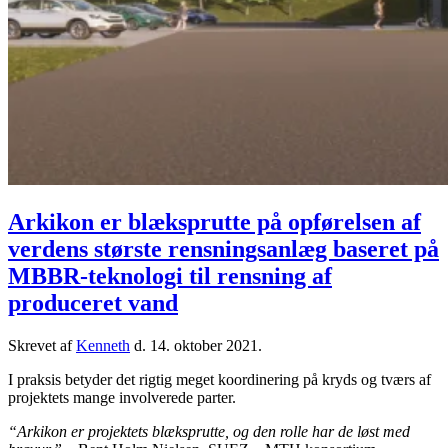
Arkikon er blæksprutte på opførelsen af
verdens største rensningsanlæg baseret på
MBBR-teknologi til rensning af
produceret vand
Skrevet af
Kenneth
d.
14. oktober 2021
.
I praksis betyder det rigtig meget koordinering på kryds og tværs af
projektets mange involverede parter.
“Arkikon er projektets blæksprutte, og den rolle har de løst med