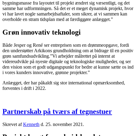
bygningsmasse fra layoutet til projekt ændret sig væsentligt, og det
samme har udformningen. Så det er et meget dynamisk projekt, hvor
vi har lavet nogle samarbejdsaftaler, som sikrer, at vi sammen kan
overholde en stram tidsplan med at færdiggøre anlægget.”
Grøn innovativ teknologi
Både Jesper og René ser entreprisen som en drømmeopgave, fordi
den understøtter Arkikons grundholdning om at bidrage til en positiv
grøn samfundsudvikling.”Vi arbejder målrettet på internt at
videreudvikle på nyeste digitale og teknologiske muligheder, og ser
den vision som et godt udgangspunkt for bedre at kunne sætte os ind
i vores kunders innovative, grønne projekter.”
Anlægget, der har påkaldt sig stor international opmærksomhed,
forventes i drift i 2022.
Partnerskab på tværs af tegnestuer
Skrevet af
Kenneth
d.
25. november 2021
.