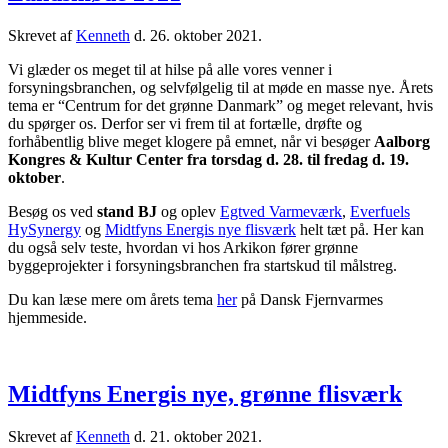
Skrevet af
Kenneth
d.
26. oktober 2021
.
Vi glæder os meget til at hilse på alle vores venner i
forsyningsbranchen, og selvfølgelig til at møde en masse nye. Årets
tema er “Centrum for det grønne Danmark” og meget relevant, hvis
du spørger os. Derfor ser vi frem til at fortælle, drøfte og
forhåbentlig blive meget klogere på emnet, når vi besøger
Aalborg
Kongres & Kultur Center fra torsdag d. 28. til fredag d. 19.
oktober
.
Besøg os ved
stand BJ
og oplev
Egtved Varmeværk
,
Everfuels
HySynergy
og
Midtfyns Energis nye flisværk
helt tæt på. Her kan
du også selv teste, hvordan vi hos Arkikon fører grønne
byggeprojekter i forsyningsbranchen fra startskud til målstreg.
Du kan læse mere om årets tema
her
på Dansk Fjernvarmes
hjemmeside.
Midtfyns Energis nye, grønne flisværk
Skrevet af
Kenneth
d.
21. oktober 2021
.