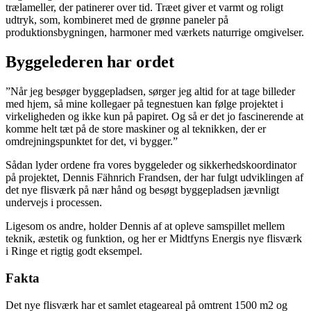
trælameller, der patinerer over tid. Træet giver et varmt og roligt
udtryk, som, kombineret med de grønne paneler på
produktionsbygningen, harmoner med værkets naturrige omgivelser.
Byggelederen har ordet
”Når jeg besøger byggepladsen, sørger jeg altid for at tage billeder
med hjem, så mine kollegaer på tegnestuen kan følge projektet i
virkeligheden og ikke kun på papiret. Og så er det jo fascinerende at
komme helt tæt på de store maskiner og al teknikken, der er
omdrejningspunktet for det, vi bygger.”
Sådan lyder ordene fra vores byggeleder og sikkerhedskoordinator
på projektet, Dennis Fähnrich Frandsen, der har fulgt udviklingen af
det nye flisværk på nær hånd og besøgt byggepladsen jævnligt
undervejs i processen.
Ligesom os andre, holder Dennis af at opleve samspillet mellem
teknik, æstetik og funktion, og her er Midtfyns Energis nye flisværk
i Ringe et rigtig godt eksempel.
Fakta
Det nye flisværk har et samlet etageareal på omtrent 1500 m2 og