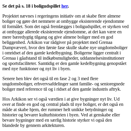
Se det på s. 18 i boligudspillet
her
.
Projektet nævnes i regeringens initiativ om at skabe flere almene
boliger og gøre det nemmere at ombygge eksisterende ejendomme
til formålet. Som det også fremlægges i boligudspillet, er styrken ved
at ombygge allerede eksisterende ejendomme, at det kan være en
mere bæredygtig tilgang og give almene boliger med en god
beliggenhed. Arkikon var rådgiver på projektet med Grenaa
Dampvæveri, hvor den første fase skulle skabe nye ungdomsboliger
i omridset af den gamle kedelbygning. Boligerne ligger centralt i
Grenaa i gåafstand til indkøbsmuligheder, uddannelsesinstitutioner
og sportsfaciliteter. Samtidig er den gamle kedelbygning genopstået
med nye funktioner og nyt liv i byen.
Senere hen blev det også til en fase 2 og 3 med flere
ungdomsboliger, erhvervsafdelinger samt familie- og senioregnede
boliger med reference til og i ridset af den gamle industris aftryk.
Hos Arkikon ser vi også værdien i at give bygninger nyt liv. Ud
over at finde en god og central plads til nye boliger, er det også en
måde at skabe hjem, der rummer helt unikke betydninger og
historier og bevarer kulturhistorien i byen. Ved at genskabe eller
bevare bygninger med en særlig historie styrker vi også den
blandede by gennem arkitekturen.