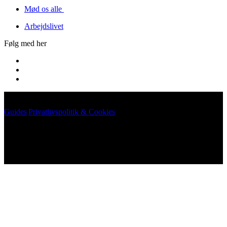
Mød os alle
Arbejdslivet
Følg med her
Guides
|
Privatlivspolitik & Cookies
©
2026
Arkikon. All rights reserved.
©
2026
Arkikon. All rights reserved.