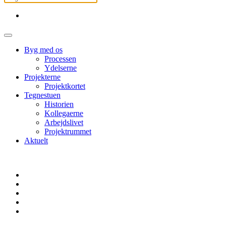
Byg med os
Processen
Ydelserne
Projekterne
Projektkortet
Tegnestuen
Historien
Kollegaerne
Arbejdslivet
Projektrummet
Aktuelt