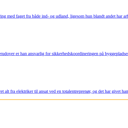
faring med faget fra både ind- og udland, ligesom hun blandt andet har
Derudover er han ansvarlig for sikkerhedskoordineringen på byggepladsern
 alt fra elektriker til ansat ved en totalentreprenør, og det har givet ha