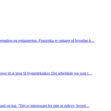
formation og restaurering. Franziska er optaget af hvordan h…
over til at læse til byggetekniker. Det arbejdede jeg som i…
hund og kat. ”Det er interessant for mig at opleve, hvord…