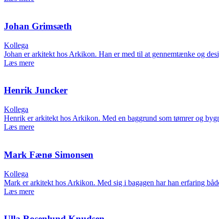
Johan Grimsæth
Kollega
Johan er arkitekt hos Arkikon. Han er med til at gennemtænke og design
Læs mere
Henrik Juncker
Kollega
Henrik er arkitekt hos Arkikon. Med en baggrund som tømrer og bygni
Læs mere
Mark Fænø Simonsen
Kollega
Mark er arkitekt hos Arkikon. Med sig i bagagen har han erfaring bå
Læs mere
Ulla Rosenlund Knudsen