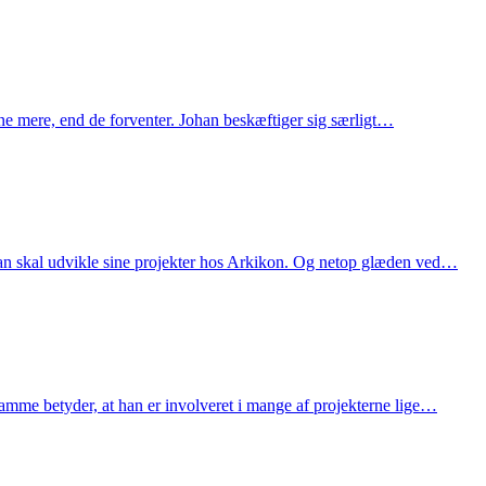
erne mere, end de forventer. Johan beskæftiger sig særligt…
han skal udvikle sine projekter hos Arkikon. Og netop glæden ved…
amme betyder, at han er involveret i mange af projekterne lige…