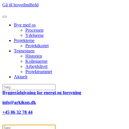
Gå til hovedindhold
Byg med os
Processen
Ydelserne
Projekterne
Projektkortet
Tegnestuen
Historien
Kollegaerne
Arbejdslivet
Projektrummet
Aktuelt
Byggerådgivning for energi og forsyning
info@arkikon.dk
+45 86 32 78 44