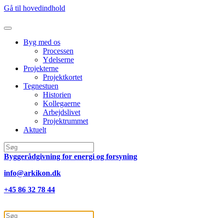
Gå til hovedindhold
Byg med os
Processen
Ydelserne
Projekterne
Projektkortet
Tegnestuen
Historien
Kollegaerne
Arbejdslivet
Projektrummet
Aktuelt
Byggerådgivning for energi og forsyning
info@arkikon.dk
+45 86 32 78 44