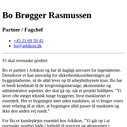
Bo Brøgger Rasmussen
Partner / Fagchef
+45 21 69 59 45
bo@arkikon.dk
Vi skal overraske positivt
Bo er partner i Arkikon og har til dagligt ansvaret for ingeniørerne.
Derudover er han ansvarlig for sikkerhedskoordineringen på
byggepladserne, så de altid lever op til arbejdstilsynets krav. Bo har
et bredt kendskab til de lovgivningsmæssige, økonomiske og
administrative aspekter, der skal gå op, når et projekt fuldføres. ”Vi
laver ofte meget teknisk tunge byggerier, hvor maskineriet er
essentielt. Her er bygningen intet uden maskinen, så vi bruger vores
store erfaring til at sikre, at bygningen altid passer til maskinen og
ikke den anden vej rundt.”
For Bo er kundeplejen essentiel hos Arkikon. ”Vi går op i at
overraske positivt både i forhold til servicen og økonomien i