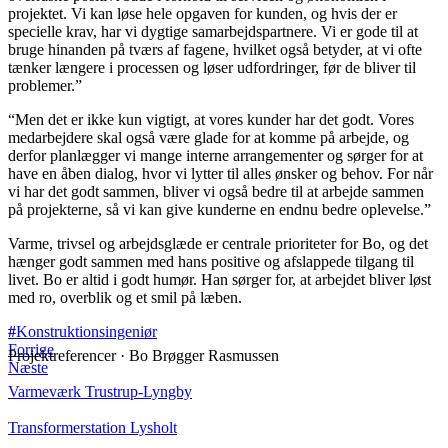
projektet. Vi kan løse hele opgaven for kunden, og hvis der er
specielle krav, har vi dygtige samarbejdspartnere. Vi er gode til at
bruge hinanden på tværs af fagene, hvilket også betyder, at vi ofte
tænker længere i processen og løser udfordringer, før de bliver til
problemer.”
“Men det er ikke kun vigtigt, at vores kunder har det godt. Vores
medarbejdere skal også være glade for at komme på arbejde, og
derfor planlægger vi mange interne arrangementer og sørger for at
have en åben dialog, hvor vi lytter til alles ønsker og behov. For når
vi har det godt sammen, bliver vi også bedre til at arbejde sammen
på projekterne, så vi kan give kunderne en endnu bedre oplevelse.”
Varme, trivsel og arbejdsglæde er centrale prioriteter for Bo, og det
hænger godt sammen med hans positive og afslappede tilgang til
livet. Bo er altid i godt humør. Han sørger for, at arbejdet bliver løst
med ro, overblik og et smil på læben.
Konstruktionsingeniør
Forrige
Projektreferencer · Bo Brøgger Rasmussen
Næste
Varmeværk Trustrup-Lyngby
Transformerstation Lysholt