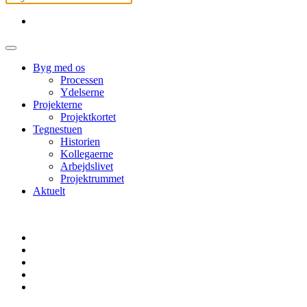
Byg med os
Processen
Ydelserne
Projekterne
Projektkortet
Tegnestuen
Historien
Kollegaerne
Arbejdslivet
Projektrummet
Aktuelt