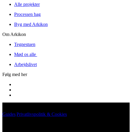
Alle projekter
Processen bag
Byg med Arkikon
Om Arkikon
Tegnestuen
Mød os alle
Arbejdslivet
Følg med her
Guides
|
Privatlivspolitik & Cookies
©
2026
Arkikon. All rights reserved.