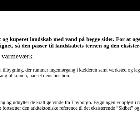
dt og kuperet landskab med vand på begge sider. For at øg
gnet, så den passer til landskabets terræn og den eksiste
e varmeværk
 tilbygning, der rummer ingeniørgang i kælderen samt værksted og lager
ang til kranen, uanset dens position.
ning og udnytter de kraftige vinde fra Thyborøn. Bygningen er opført i r
ortsætter den arkitektoniske reference til det eksisterende ”Skibet” og 