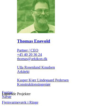
Thomas Enevold
Partner / CEO
+45 40 20 36 24
thomas@arkikon.dk
Ulla Rosenlund Knudsen
Arkitekt
Kasper Kjær Lindegaard Pedersen
Konstruktionsingeniør
Forrige
Lignende Projekter
Næste
Fjernvarmeværk i Ringe