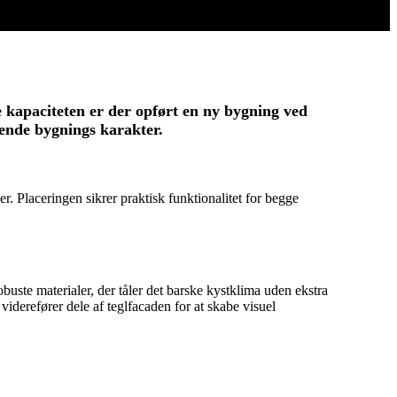
e kapaciteten er der opført en ny bygning ved
rende bygnings karakter.
. Placeringen sikrer praktisk funktionalitet for begge
obuste materialer, der tåler det barske kystklima uden ekstra
viderefører dele af teglfacaden for at skabe visuel