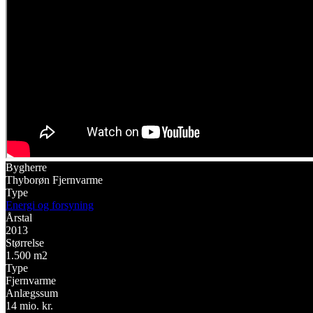
Bygherre
Thyborøn Fjernvarme
Type
Energi og forsyning
Årstal
2013
Størrelse
1.500 m2
Type
Fjernvarme
Anlægssum
14 mio. kr.