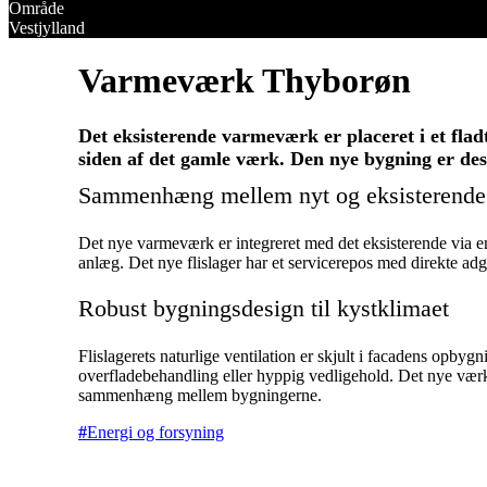
Område
Vestjylland
Varmeværk Thyborøn
Det eksisterende varmeværk er placeret i et fla
siden af det gamle værk. Den nye bygning er desi
Sammenhæng mellem nyt og eksisterend
Det nye varmeværk er integreret med det eksisterende via en
anlæg. Det nye flislager har et servicerepos med direkte adg
Robust bygningsdesign til kystklimaet
Flislagerets naturlige ventilation er skjult i facadens opbyg
overfladebehandling eller hyppig vedligehold. Det nye værk f
sammenhæng mellem bygningerne.
Energi og forsyning