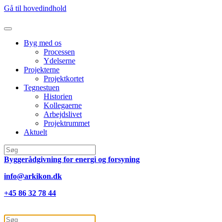
Gå til hovedindhold
Byg med os
Processen
Ydelserne
Projekterne
Projektkortet
Tegnestuen
Historien
Kollegaerne
Arbejdslivet
Projektrummet
Aktuelt
Byggerådgivning for energi og forsyning
info@arkikon.dk
+45 86 32 78 44