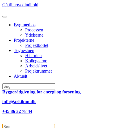
Gå til hovedindhold
Byg med os
Processen
Ydelserne
Projekterne
Projektkortet
Tegnestuen
Historien
Kollegaerne
Arbejdslivet
Projektrummet
Aktuelt
Byggerådgivning for energi og forsyning
info@arkikon.dk
+45 86 32 78 44