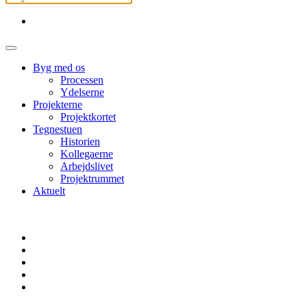
Byg med os
Processen
Ydelserne
Projekterne
Projektkortet
Tegnestuen
Historien
Kollegaerne
Arbejdslivet
Projektrummet
Aktuelt