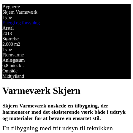
Bygherre
Skjern Varmeværk
Type
Energi og forsyning
Årstal
2013
Størrelse
2.000 m2
Type
Fjernvarme
Anlægssum
6,8 mio. kr.
Område
Midtjylland
Varmeværk Skjern
Skjern Varmeværk ønskede en tilbygning, der
harmonerer med det eksisterende værk både i udtryk
og materialer for at bevare en ensartet stil.
En tilbygning med frit udsyn til teknikken