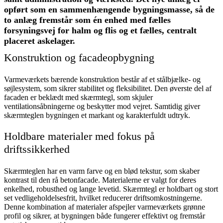
opført som en sammenhængende bygningsmasse, så de
to anlæg fremstår som én enhed med fælles
forsyningsvej for halm og flis og et fælles, centralt
placeret askelager.
Konstruktion og facadeopbygning
Varmeværkets bærende konstruktion består af et stålbjælke- og
søjlesystem, som sikrer stabilitet og fleksibilitet. Den øverste del af
facaden er beklædt med skærmtegl, som skjuler
ventilationsåbningerne og beskytter mod vejret. Samtidig giver
skærmteglen bygningen et markant og karakterfuldt udtryk.
Holdbare materialer med fokus på
driftssikkerhed
Skærmteglen har en varm farve og en blød tekstur, som skaber
kontrast til den rå betonfacade. Materialerne er valgt for deres
enkelhed, robusthed og lange levetid. Skærmtegl er holdbart og stort
set vedligeholdelsesfrit, hvilket reducerer driftsomkostningerne.
Denne kombination af materialer afspejler varmeværkets grønne
profil og sikrer, at bygningen både fungerer effektivt og fremstår