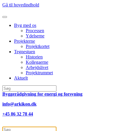
Gå til hovedindhold
Byg med os
Processen
Ydelserne
Projekterne
Projektkortet
Tegnestuen
Historien
Kollegaerne
Arbejdslivet
Projektrummet
Aktuelt
Byggerådgivning for energi og forsyning
info@arkikon.dk
+45 86 32 78 44