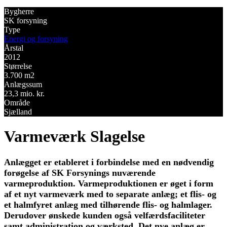
Bygherre
SK forsyning
Type
Energi og forsyning
Årstal
2012
Størrelse
3.700 m2
Anlægssum
23,3 mio. kr.
Område
Sjælland
Varmeværk Slagelse
Anlægget er etableret i forbindelse med en nødvendig
forøgelse af SK Forsynings nuværende
varmeproduktion. Varmeproduktionen er øget i form
af et nyt varmeværk med to separate anlæg; et flis- og
et halmfyret anlæg med tilhørende flis- og halmlager.
Derudover ønskede kunden også velfærdsfaciliteter
samt administration og værksted. Det nye anlæg er