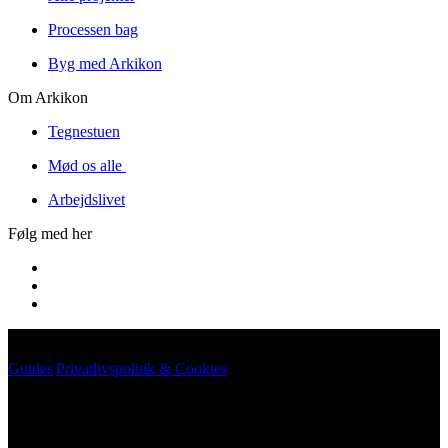
Processen bag
Byg med Arkikon
Om Arkikon
Tegnestuen
Mød os alle
Arbejdslivet
Følg med her
Guides
|
Privatlivspolitik & Cookies
©
2026
Arkikon. All rights reserved.
©
2026
Arkikon. All rights reserved.