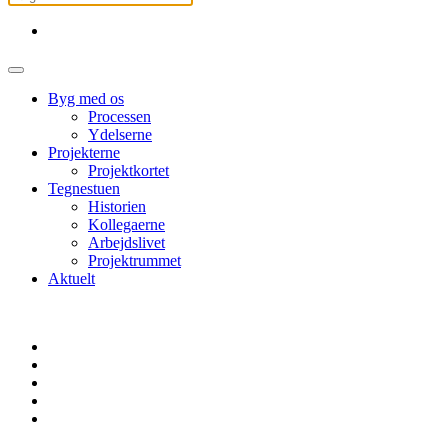
Byg med os
Processen
Ydelserne
Projekterne
Projektkortet
Tegnestuen
Historien
Kollegaerne
Arbejdslivet
Projektrummet
Aktuelt