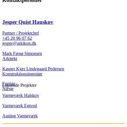
Kontaktpersoner
Jesper Quist Hauskov
Partner / Projektchef
+45 20 96 07 62
jesper@arkikon.dk
Mark Fænø Simonsen
Arkitekt
Kasper Kjær Lindegaard Pedersen
Konstruktionsingeniør
Forrige
Lignende Projekter
Næste
Varmeværk Halskov
Varmeværk Egtved
Auning Varmeværk