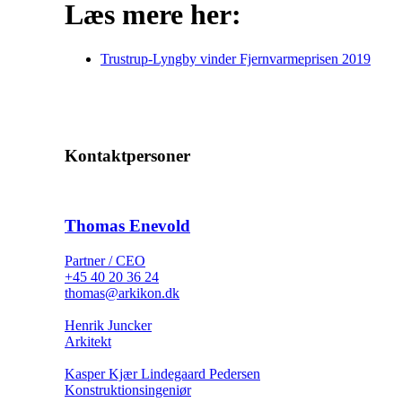
Læs mere her:
Trustrup-Lyngby vinder Fjernvarmeprisen 2019
Kontaktpersoner
Thomas Enevold
Partner / CEO
+45 40 20 36 24
thomas@arkikon.dk
Henrik Juncker
Arkitekt
Kasper Kjær Lindegaard Pedersen
Konstruktionsingeniør