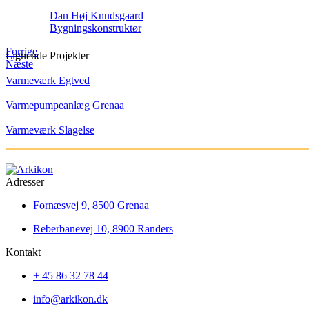
Dan Høj Knudsgaard
Bygningskonstruktør
Forrige
Lignende Projekter
Næste
Varmeværk Egtved
Varmepumpeanlæg Grenaa
Varmeværk Slagelse
Adresser
Fornæsvej 9, 8500 Grenaa
Reberbanevej 10, 8900 Randers
Kontakt
+ 45 86 32 78 44
info@arkikon.dk