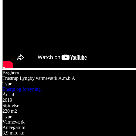
Bygherre
Trustrup Lyngby varmeværk A.m.b.A
Type
Energi og forsyning
Årstal
2019
Størrelse
220 m2
Type
Varmeværk
Anlægssum
3,9 mio. kr.