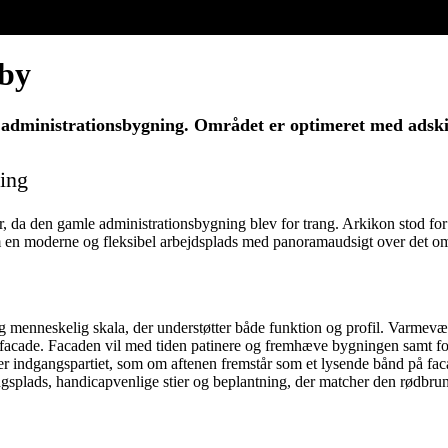
by
administrationsbygning. Området er optimeret med adskil
ing
da den gamle administrationsbygning blev for trang. Arkikon stod for p
 en moderne og fleksibel arbejdsplads med panoramaudsigt over det omk
 menneskelig skala, der understøtter både funktion og profil. Varmeværk
 facade. Facaden vil med tiden patinere og fremhæve bygningen samt for
indgangspartiet, som om aftenen fremstår som et lysende bånd på faca
ingsplads, handicapvenlige stier og beplantning, der matcher den rødbru