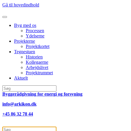
Gå til hovedindhold
Byg med os
Processen
Ydelserne
Projekterne
Projektkortet
Tegnestuen
Historien
Kollegaerne
Arbejdslivet
Projektrummet
Aktuelt
Byggerådgivning for energi og forsyning
info@arkikon.dk
+45 86 32 78 44