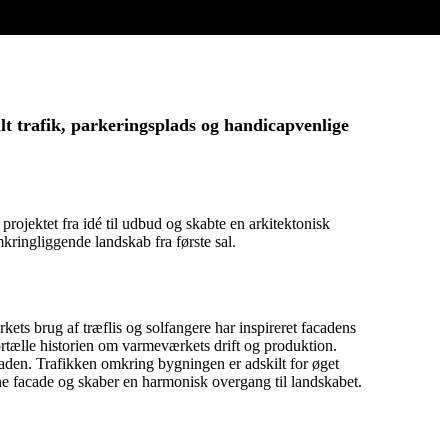
t trafik, parkeringsplads og handicapvenlige
rojektet fra idé til udbud og skabte en arkitektonisk
ringliggende landskab fra første sal.
ets brug af træflis og solfangere har inspireret facadens
tælle historien om varmeværkets drift og produktion.
den. Trafikken omkring bygningen er adskilt for øget
ne facade og skaber en harmonisk overgang til landskabet.