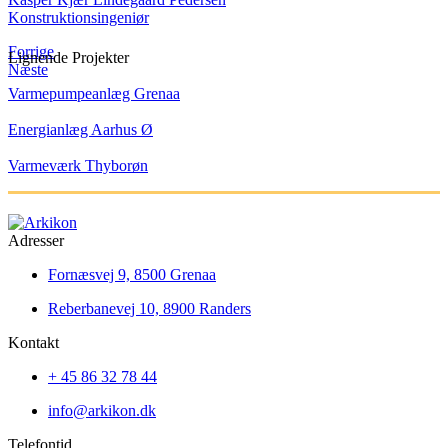
Konstruktionsingeniør
Forrige
Lignende Projekter
Næste
Varmepumpeanlæg Grenaa
Energianlæg Aarhus Ø
Varmeværk Thyborøn
Adresser
Fornæsvej 9, 8500 Grenaa
Reberbanevej 10, 8900 Randers
Kontakt
+ 45 86 32 78 44
info@arkikon.dk
Telefontid