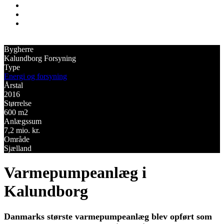
Bygherre
Kalundborg Forsyning
Type
Energi og forsyning
Årstal
2016
Størrelse
600 m2
Anlægssum
7,2 mio. kr.
Område
Sjælland
Varmepumpeanlæg i
Kalundborg
Danmarks største varmepumpeanlæg blev opført som