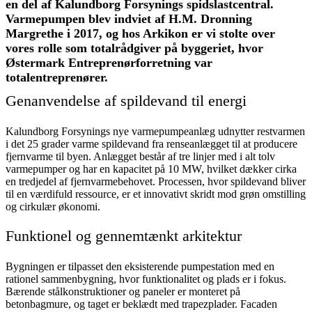
en del af Kalundborg Forsynings spidslastcentral.
Varmepumpen blev indviet af H.M. Dronning
Margrethe i 2017, og hos Arkikon er vi stolte over
vores rolle som totalrådgiver på byggeriet, hvor
Østermark Entreprenørforretning var
totalentreprenører.
Genanvendelse af spildevand til energi
Kalundborg Forsynings nye varmepumpeanlæg udnytter restvarmen
i det 25 grader varme spildevand fra renseanlægget til at producere
fjernvarme til byen. Anlægget består af tre linjer med i alt tolv
varmepumper og har en kapacitet på 10 MW, hvilket dækker cirka
en tredjedel af fjernvarmebehovet. Processen, hvor spildevand bliver
til en værdifuld ressource, er et innovativt skridt mod grøn omstilling
og cirkulær økonomi.
Funktionel og gennemtænkt arkitektur
Bygningen er tilpasset den eksisterende pumpestation med en
rationel sammenbygning, hvor funktionalitet og plads er i fokus.
Bærende stålkonstruktioner og paneler er monteret på
betonbagmure, og taget er beklædt med trapezplader. Facaden