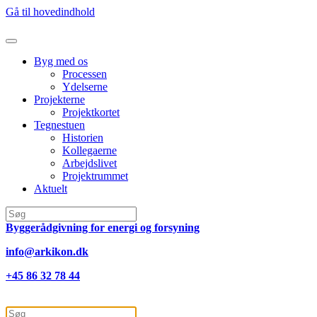
Gå til hovedindhold
Byg med os
Processen
Ydelserne
Projekterne
Projektkortet
Tegnestuen
Historien
Kollegaerne
Arbejdslivet
Projektrummet
Aktuelt
Byggerådgivning for energi og forsyning
info@arkikon.dk
+45 86 32 78 44