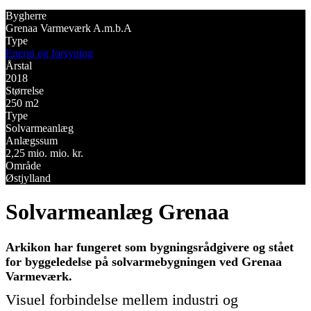
Bygherre
Grenaa Varmeværk A.m.b.A
Type
Energi og forsyning
Årstal
2018
Størrelse
250 m2
Type
Solvarmeanlæg
Anlægssum
2,25 mio. mio. kr.
Område
Østjylland
Solvarmeanlæg Grenaa
Arkikon har fungeret som bygningsrådgivere og stået
for byggeledelse på solvarmebygningen ved Grenaa
Varmeværk.
Visuel forbindelse mellem industri og