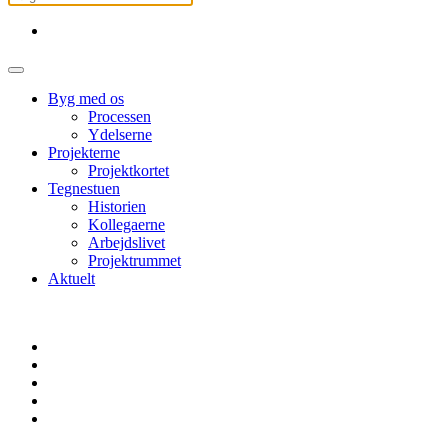
Byg med os
Processen
Ydelserne
Projekterne
Projektkortet
Tegnestuen
Historien
Kollegaerne
Arbejdslivet
Projektrummet
Aktuelt