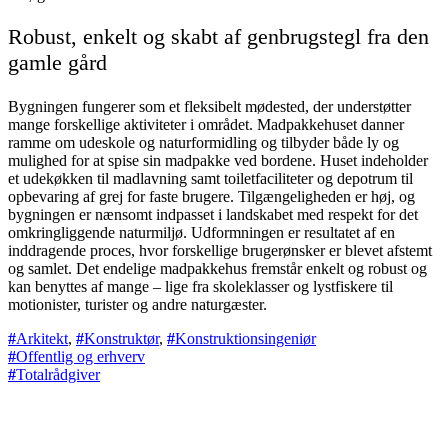
Robust, enkelt og skabt af genbrugstegl fra den
gamle gård
Bygningen fungerer som et fleksibelt mødested, der understøtter
mange forskellige aktiviteter i området. Madpakkehuset danner
ramme om udeskole og naturformidling og tilbyder både ly og
mulighed for at spise sin madpakke ved bordene. Huset indeholder
et udekøkken til madlavning samt toiletfaciliteter og depotrum til
opbevaring af grej for faste brugere. Tilgængeligheden er høj, og
bygningen er nænsomt indpasset i landskabet med respekt for det
omkringliggende naturmiljø. Udformningen er resultatet af en
inddragende proces, hvor forskellige brugerønsker er blevet afstemt
og samlet. Det endelige madpakkehus fremstår enkelt og robust og
kan benyttes af mange – lige fra skoleklasser og lystfiskere til
motionister, turister og andre naturgæster.
Arkitekt
,
Konstruktør
,
Konstruktionsingeniør
Offentlig og erhverv
Totalrådgiver