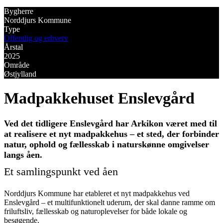
Bygherre
Norddjurs Kommune
Type
Offentlig og erhverv
Årstal
2025
Område
Østjylland
Madpakkehuset Enslevgård
Ved det tidligere Enslevgård har Arkikon været med til
at realisere et nyt madpakkehus – et sted, der forbinder
natur, ophold og fællesskab i naturskønne omgivelser
langs åen.
Et samlingspunkt ved åen
Norddjurs Kommune har etableret et nyt madpakkehus ved
Enslevgård – et multifunktionelt uderum, der skal danne ramme om
friluftsliv, fællesskab og naturoplevelser for både lokale og
besøgende.