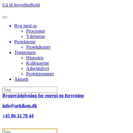
Gå til hovedindhold
Byg med os
Processen
Ydelserne
Projekterne
Projektkortet
Tegnestuen
Historien
Kollegaerne
Arbejdslivet
Projektrummet
Aktuelt
Byggerådgivning for energi og forsyning
info@arkikon.dk
+45 86 32 78 44