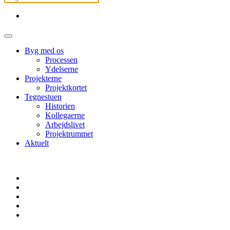
Byg med os
Processen
Ydelserne
Projekterne
Projektkortet
Tegnestuen
Historien
Kollegaerne
Arbejdslivet
Projektrummet
Aktuelt