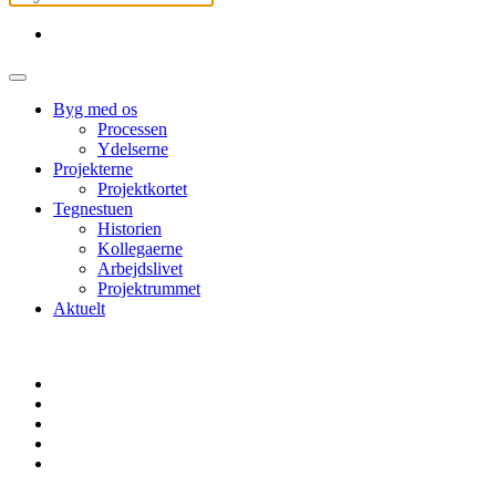
Byg med os
Processen
Ydelserne
Projekterne
Projektkortet
Tegnestuen
Historien
Kollegaerne
Arbejdslivet
Projektrummet
Aktuelt