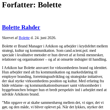
Forfatter:
Bolette
Bolette Rahder
Skrevet af
Bolette
d.
24. juni 2026
.
Bolette er Brand Manager i Arkikon og arbejder i krydsfeltet mellem
strategi, kultur og kommunikation. Som cand.scient.pol. med
speciale i kvalitative metoder er hun drevet af at forstå mennesker,
relationer og organisationer – og af at omsætte indsigter til handling.
I Arkikon har Bolette ansvaret for virksomhedens brand og identitet.
Hun arbejder med alt fra kommunikation og markedsføring til
employer branding, forretningsudvikling og strategiske initiativer,
der skal styrke virksomhedens position og kultur. Med erfaring fra
både reklame- og kommunikationsbureauer samt virksomheder i
byggebranchen bringer hun et bredt perspektiv ind i arbejdet med at
udvikle Arkikons brand.
”Min opgave er at skabe sammenhæng mellem det, vi siger, det vi
gør, og den måde, vi bliver oplevet på. Når det lykkes, styrker det