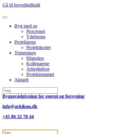
Gå til hovedindhold
Byg med os
Processen
Ydelserne
Projekterne
Projektkortet
Tegnestuen
Historien
Kollegaerne
Arbejdslivet
Projektrummet
Aktuelt
Byggerådgivning for energi og forsyning
info@arkikon.dk
+45 86 32 78 44