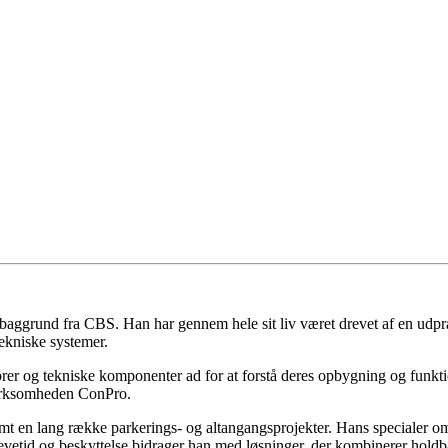
grund fra CBS. Han har gennem hele sit liv været drevet af en udpræge
ekniske systemer.
orer og tekniske komponenter ad for at forstå deres opbygning og funktio
virksomheden ConPro.
en lang række parkerings- og altangangsprojekter. Hans specialer omfat
tid og beskyttelse bidrager han med løsninger, der kombinerer holdba