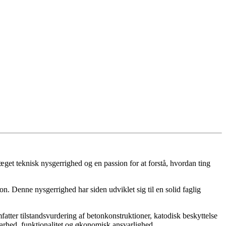
t teknisk nysgerrighed og en passion for at forstå, hvordan ting
n. Denne nysgerrighed har siden udviklet sig til en solid faglig
ter tilstandsvurdering af betonkonstruktioner, katodisk beskyttelse
rhed, funktionalitet og økonomisk ansvarlighed.