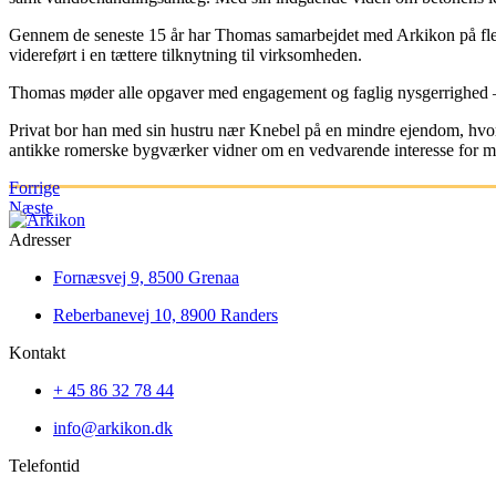
Gennem de seneste 15 år har Thomas samarbejdet med Arkikon på fler
videreført i en tættere tilknytning til virksomheden.
Thomas møder alle opgaver med engagement og faglig nysgerrighed – 
Privat bor han med sin hustru nær Knebel på en mindre ejendom, hvor
antikke romerske bygværker vidner om en vedvarende interesse for mate
Forrige
Næste
Adresser
Fornæsvej 9, 8500 Grenaa
Reberbanevej 10, 8900 Randers
Kontakt
+ 45 86 32 78 44
info@arkikon.dk
Telefontid