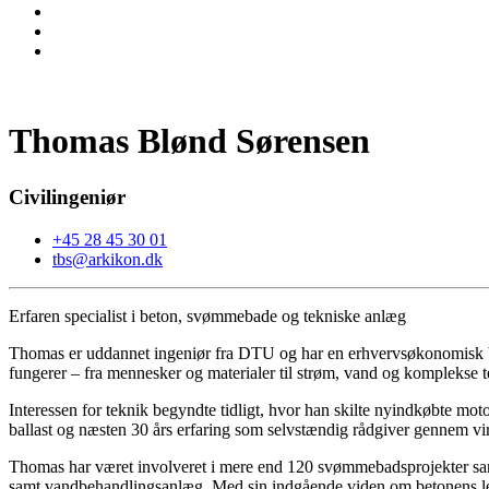
Thomas Blønd Sørensen
Civilingeniør
+45 28 45 30 01
tbs@arkikon.dk
Erfaren specialist i beton, svømmebade og tekniske anlæg
Thomas er uddannet ingeniør fra DTU og har en erhvervsøkonomisk bag
fungerer – fra mennesker og materialer til strøm, vand og komplekse t
Interessen for teknik begyndte tidligt, hvor han skilte nyindkøbte mot
ballast og næsten 30 års erfaring som selvstændig rådgiver gennem 
Thomas har været involveret i mere end 120 svømmebadsprojekter samt 
samt vandbehandlingsanlæg. Med sin indgående viden om betonens leve